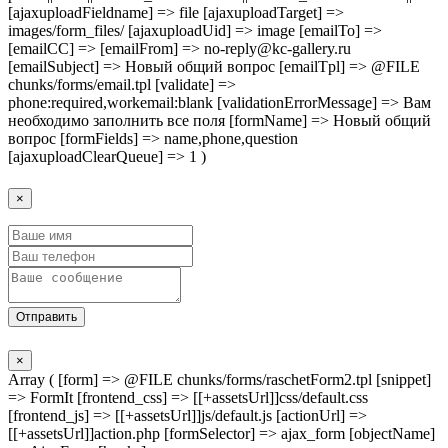
[ajaxuploadFieldname] => file [ajaxuploadTarget] =>
images/form_files/ [ajaxuploadUid] => image [emailTo] =>
[emailCC] => [emailFrom] => no-reply@kc-gallery.ru
[emailSubject] => Новый общий вопрос [emailTpl] => @FILE
chunks/forms/email.tpl [validate] =>
phone:required,workemail:blank [validationErrorMessage] => Вам
необходимо заполнить все поля [formName] => Новый общий
вопрос [formFields] => name,phone,question
[ajaxuploadClearQueue] => 1 )
×
Отправить
×
Array ( [form] => @FILE chunks/forms/raschetForm2.tpl [snippet]
=> FormIt [frontend_css] => [[+assetsUrl]]css/default.css
[frontend_js] => [[+assetsUrl]]js/default.js [actionUrl] =>
[[+assetsUrl]]action.php [formSelector] => ajax_form [objectName]