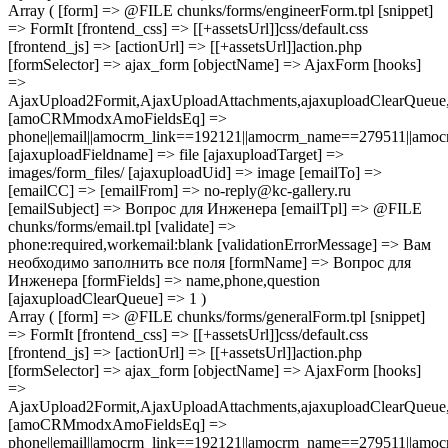
Array ( [form] => @FILE chunks/forms/engineerForm.tpl [snippet]
=> FormIt [frontend_css] => [[+assetsUrl]]css/default.css
[frontend_js] => [actionUrl] => [[+assetsUrl]]action.php
[formSelector] => ajax_form [objectName] => AjaxForm [hooks]
=>
AjaxUpload2Formit,AjaxUploadAttachments,ajaxuploadClearQue
[amoCRMmodxAmoFieldsEq] =>
phone||email||amocrm_link==192121||amocrm_name==279511||amocr
[ajaxuploadFieldname] => file [ajaxuploadTarget] =>
images/form_files/ [ajaxuploadUid] => image [emailTo] =>
[emailCC] => [emailFrom] => no-reply@kc-gallery.ru
[emailSubject] => Вопрос для Инженера [emailTpl] => @FILE
chunks/forms/email.tpl [validate] =>
phone:required,workemail:blank [validationErrorMessage] => Вам
необходимо заполнить все поля [formName] => Вопрос для
Инженера [formFields] => name,phone,question
[ajaxuploadClearQueue] => 1 )
Array ( [form] => @FILE chunks/forms/generalForm.tpl [snippet]
=> FormIt [frontend_css] => [[+assetsUrl]]css/default.css
[frontend_js] => [actionUrl] => [[+assetsUrl]]action.php
[formSelector] => ajax_form [objectName] => AjaxForm [hooks]
=>
AjaxUpload2Formit,AjaxUploadAttachments,ajaxuploadClearQue
[amoCRMmodxAmoFieldsEq] =>
phone||email||amocrm_link==192121||amocrm_name==279511||amocr