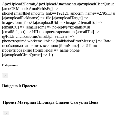
AjaxUpload2Formit,AjaxUploadAttachments,ajaxuploadClearQue
[amoCRMmodxAmoFieldsEq] =>
phone||email||file||amocrm_link==192121||amocrm_name==279511|
[ajaxuploadFieldname] => file [ajaxuploadTarget] =>
images/form_files/ [ajaxuploadUid] => image_2 [emailTo] =>
[emailCC] => [emailFrom] => no-reply@kc-gallery.ru
[emailSubject] => ИП по проектированию [-emailTpl] =>
@FILE chunks/forms/email.tpl [validate] =>
phone:required,workemail:blank [validationErrorMessage] => Вам
необходимо заполнить все поля [formName] => ИП по
проектированию [formFields] => name,phone
[ajaxuploadClearQueue] => 1 )
Избранное
×
Найдено
0
Проекта
Проект
Материал
Площадь
Спален
Сан узлы
Цена
×