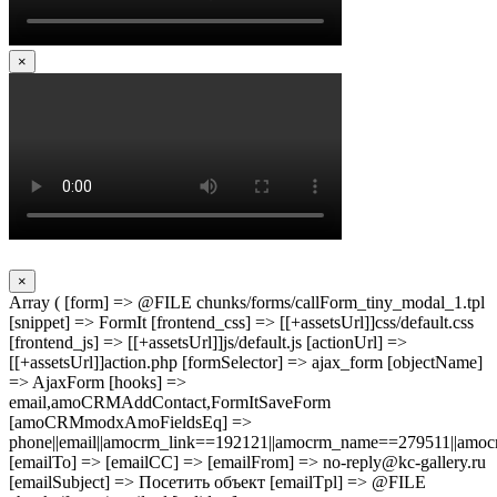
×
×
Array ( [form] => @FILE chunks/forms/callForm_tiny_modal_1.tpl
[snippet] => FormIt [frontend_css] => [[+assetsUrl]]css/default.css
[frontend_js] => [[+assetsUrl]]js/default.js [actionUrl] =>
[[+assetsUrl]]action.php [formSelector] => ajax_form [objectName]
=> AjaxForm [hooks] =>
email,amoCRMAddContact,FormItSaveForm
[amoCRMmodxAmoFieldsEq] =>
phone||email||amocrm_link==192121||amocrm_name==279511||amocr
[emailTo] => [emailCC] => [emailFrom] => no-reply@kc-gallery.ru
[emailSubject] => Посетить объект [emailTpl] => @FILE