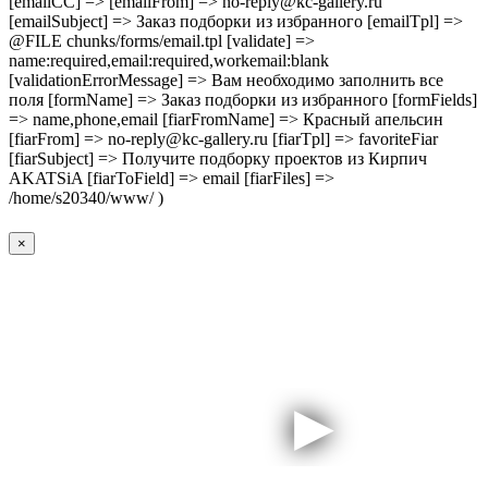
[emailCC] => [emailFrom] => no-reply@kc-gallery.ru
[emailSubject] => Заказ подборки из избранного [emailTpl] =>
@FILE chunks/forms/email.tpl [validate] =>
name:required,email:required,workemail:blank
[validationErrorMessage] => Вам необходимо заполнить все
поля [formName] => Заказ подборки из избранного [formFields]
=> name,phone,email [fiarFromName] => Красный апельсин
[fiarFrom] => no-reply@kc-gallery.ru [fiarTpl] => favoriteFiar
[fiarSubject] => Получите подборку проектов из Кирпич
AKATSiA [fiarToField] => email [fiarFiles] =>
/home/s20340/www/ )
×