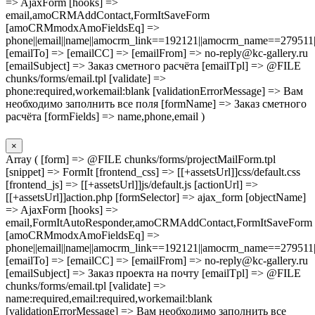
=> AjaxForm [hooks] =>
email,amoCRMAddContact,FormItSaveForm
[amoCRMmodxAmoFieldsEq] =>
phone||email||name||amocrm_link==192121||amocrm_name==279511|
[emailTo] => [emailCC] => [emailFrom] => no-reply@kc-gallery.ru
[emailSubject] => Заказ сметного расчёта [emailTpl] => @FILE
chunks/forms/email.tpl [validate] =>
phone:required,workemail:blank [validationErrorMessage] => Вам
необходимо заполнить все поля [formName] => Заказ сметного
расчёта [formFields] => name,phone,email )
×
Array ( [form] => @FILE chunks/forms/projectMailForm.tpl
[snippet] => FormIt [frontend_css] => [[+assetsUrl]]css/default.css
[frontend_js] => [[+assetsUrl]]js/default.js [actionUrl] =>
[[+assetsUrl]]action.php [formSelector] => ajax_form [objectName]
=> AjaxForm [hooks] =>
email,FormItAutoResponder,amoCRMAddContact,FormItSaveForm
[amoCRMmodxAmoFieldsEq] =>
phone||email||name||amocrm_link==192121||amocrm_name==279511|
[emailTo] => [emailCC] => [emailFrom] => no-reply@kc-gallery.ru
[emailSubject] => Заказ проекта на почту [emailTpl] => @FILE
chunks/forms/email.tpl [validate] =>
name:required,email:required,workemail:blank
[validationErrorMessage] => Вам необходимо заполнить все