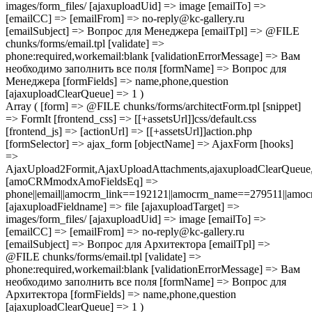
images/form_files/ [ajaxuploadUid] => image [emailTo] =>
[emailCC] => [emailFrom] => no-reply@kc-gallery.ru
[emailSubject] => Вопрос для Менеджера [emailTpl] => @FILE
chunks/forms/email.tpl [validate] =>
phone:required,workemail:blank [validationErrorMessage] => Вам
необходимо заполнить все поля [formName] => Вопрос для
Менеджера [formFields] => name,phone,question
[ajaxuploadClearQueue] => 1 )
Array ( [form] => @FILE chunks/forms/architectForm.tpl [snippet]
=> FormIt [frontend_css] => [[+assetsUrl]]css/default.css
[frontend_js] => [actionUrl] => [[+assetsUrl]]action.php
[formSelector] => ajax_form [objectName] => AjaxForm [hooks]
=>
AjaxUpload2Formit,AjaxUploadAttachments,ajaxuploadClearQue
[amoCRMmodxAmoFieldsEq] =>
phone||email||amocrm_link==192121||amocrm_name==279511||amocr
[ajaxuploadFieldname] => file [ajaxuploadTarget] =>
images/form_files/ [ajaxuploadUid] => image [emailTo] =>
[emailCC] => [emailFrom] => no-reply@kc-gallery.ru
[emailSubject] => Вопрос для Архитектора [emailTpl] =>
@FILE chunks/forms/email.tpl [validate] =>
phone:required,workemail:blank [validationErrorMessage] => Вам
необходимо заполнить все поля [formName] => Вопрос для
Архитектора [formFields] => name,phone,question
[ajaxuploadClearQueue] => 1 )