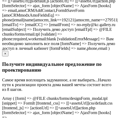
=> [[+assetsUrl]]js/default.js [actionUrl] => [[+assetsUrl]]action.php
[formSelector] => ajax_form [objectName] => AjaxForm [hooks]
=> email,amoCRMAddContact,FormItSaveForm
[amoCRMmodxAmoFieldsEq] =>
phone||email||name||amocrm_link==192121||amocrm_name==279511|
[emailTo] => [emailCC] => [emailFrom] => no-reply@kc-gallery.ru
[emailSubject] => Получить демо доступ [emailTpl] => @FILE
chunks/forms/email.tpl [validate] =>
phone:required,workemail:blank [validationErrorMessage] => Вам
необходимо заполнить все поля [formName] => Получить демо
доступ в личный кабинет [formFields] => name,phone,email )
×
Получите индивидуальное предложение по
проектированию
Самое время воплощать задуманное, а не выбирать...Начало
пути к реализации проекта дома вашей мечты состоит всего
из 8 шагов.
Array ( [form] => @FILE chunks/forms/designForm_modal.tpl
[snippet] => FormIt [frontend_css] => [[+assetsUrl]]css/default.css
[frontend_js] => [actionUrl] => [[+assetsUrl]]action.php
[formSelector] => ajax_form [objectName] => AjaxForm [hooks]
=>