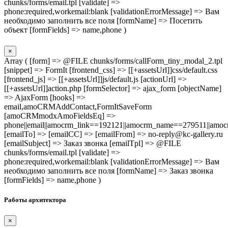
chunks/forms/email.tpl [validate] =>
phone:required,workemail:blank [validationErrorMessage] => Вам
необходимо заполнить все поля [formName] => Посетить
объект [formFields] => name,phone )
×
Array ( [form] => @FILE chunks/forms/callForm_tiny_modal_2.tpl
[snippet] => FormIt [frontend_css] => [[+assetsUrl]]css/default.css
[frontend_js] => [[+assetsUrl]]js/default.js [actionUrl] =>
[[+assetsUrl]]action.php [formSelector] => ajax_form [objectName]
=> AjaxForm [hooks] =>
email,amoCRMAddContact,FormItSaveForm
[amoCRMmodxAmoFieldsEq] =>
phone||email||amocrm_link==192121||amocrm_name==279511||amocr
[emailTo] => [emailCC] => [emailFrom] => no-reply@kc-gallery.ru
[emailSubject] => Заказ звонка [emailTpl] => @FILE
chunks/forms/email.tpl [validate] =>
phone:required,workemail:blank [validationErrorMessage] => Вам
необходимо заполнить все поля [formName] => Заказ звонка
[formFields] => name,phone )
Работы архитектора
×