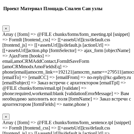
Проект
Материал
Площадь
Спален
Сан узлы
×
Array ( [form] => @FILE chunks/forms/form_meeting.tpl [snippet]
=> FormIt [frontend_css] => [[+assetsUrl]]css/default.css
[frontend_js] => [[+assetsUrl]]js/default.js [actionUrl] =>
[[+assetsUrl]]action.php [formSelector] => ajax_form [objectName]
=> AjaxForm [hooks] =>
email,amoCRMAddContact,FormItSaveForm
[amoCRMmodxAmoFieldsEq] =>
phone||email||amocrm_link==192121||amocrm_name==279511||amocr
[emailTo] => [emailCC] => [emailFrom] => no-reply@kc-gallery.ru
[emailSubject] => Заказ встречи с архитектором [emailTpl] =>
@FILE chunks/forms/email.tpl [validate] =>
phone:required,workemail:blank [validationErrorMessage] => Вам
необходимо заполнить все поля [formName] => Заказ встречи с
архитектором [formFields] => name,phone )
×
Array ( [form] => @FILE chunks/forms/form_sentence.tpl [snippet]
=> FormIt [frontend_css] => [[+assetsUrl]]css/default.css
[frontend_js] => [[+assetsUrl]]js/default.js [actionUrl] =>