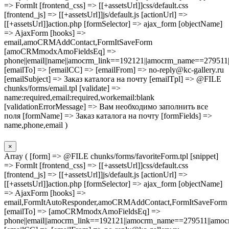
=> FormIt [frontend_css] => [[+assetsUrl]]css/default.css
[frontend_js] => [[+assetsUrl]]js/default.js [actionUrl] =>
[[+assetsUrl]]action.php [formSelector] => ajax_form [objectName]
=> AjaxForm [hooks] =>
email,amoCRMAddContact,FormItSaveForm
[amoCRMmodxAmoFieldsEq] =>
phone||email||name||amocrm_link==192121||amocrm_name==279511|
[emailTo] => [emailCC] => [emailFrom] => no-reply@kc-gallery.ru
[emailSubject] => Заказ каталога на почту [emailTpl] => @FILE
chunks/forms/email.tpl [validate] =>
name:required,email:required,workemail:blank
[validationErrorMessage] => Вам необходимо заполнить все
поля [formName] => Заказ каталога на почту [formFields] =>
name,phone,email )
×
Array ( [form] => @FILE chunks/forms/favoriteForm.tpl [snippet]
=> FormIt [frontend_css] => [[+assetsUrl]]css/default.css
[frontend_js] => [[+assetsUrl]]js/default.js [actionUrl] =>
[[+assetsUrl]]action.php [formSelector] => ajax_form [objectName]
=> AjaxForm [hooks] =>
email,FormItAutoResponder,amoCRMAddContact,FormItSaveForm
[emailTo] => [amoCRMmodxAmoFieldsEq] =>
phone||email||amocrm_link==192121||amocrm_name==279511||amocr