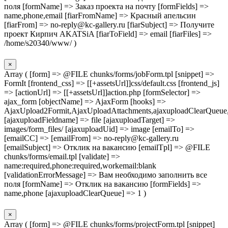
поля [formName] => Заказ проекта на почту [formFields] =>
name,phone,email [fiarFromName] => Красный апельсин
[fiarFrom] => no-reply@kc-gallery.ru [fiarSubject] => Получите
проект Кирпич AKATSiA [fiarToField] => email [fiarFiles] =>
/home/s20340/www/ )
×
Array ( [form] => @FILE chunks/forms/jobForm.tpl [snippet] =>
FormIt [frontend_css] => [[+assetsUrl]]css/default.css [frontend_js]
=> [actionUrl] => [[+assetsUrl]]action.php [formSelector] =>
ajax_form [objectName] => AjaxForm [hooks] =>
AjaxUpload2Formit,AjaxUploadAttachments,ajaxuploadClearQueue
[ajaxuploadFieldname] => file [ajaxuploadTarget] =>
images/form_files/ [ajaxuploadUid] => image [emailTo] =>
[emailCC] => [emailFrom] => no-reply@kc-gallery.ru
[emailSubject] => Отклик на вакансию [emailTpl] => @FILE
chunks/forms/email.tpl [validate] =>
name:required,phone:required,workemail:blank
[validationErrorMessage] => Вам необходимо заполнить все
поля [formName] => Отклик на вакансию [formFields] =>
name,phone [ajaxuploadClearQueue] => 1 )
×
Array ( [form] => @FILE chunks/forms/projectForm.tpl [snippet]