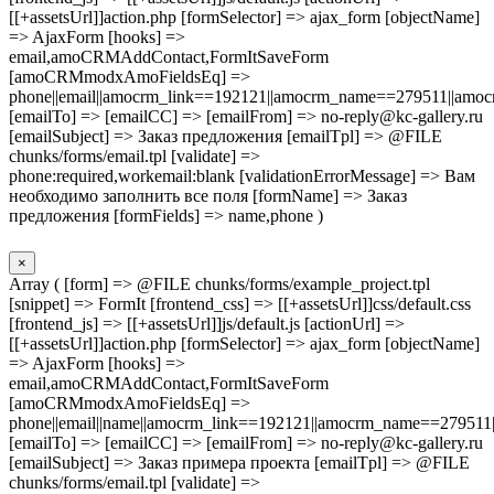
[[+assetsUrl]]action.php [formSelector] => ajax_form [objectName]
=> AjaxForm [hooks] =>
email,amoCRMAddContact,FormItSaveForm
[amoCRMmodxAmoFieldsEq] =>
phone||email||amocrm_link==192121||amocrm_name==279511||amocr
[emailTo] => [emailCC] => [emailFrom] => no-reply@kc-gallery.ru
[emailSubject] => Заказ предложения [emailTpl] => @FILE
chunks/forms/email.tpl [validate] =>
phone:required,workemail:blank [validationErrorMessage] => Вам
необходимо заполнить все поля [formName] => Заказ
предложения [formFields] => name,phone )
×
Array ( [form] => @FILE chunks/forms/example_project.tpl
[snippet] => FormIt [frontend_css] => [[+assetsUrl]]css/default.css
[frontend_js] => [[+assetsUrl]]js/default.js [actionUrl] =>
[[+assetsUrl]]action.php [formSelector] => ajax_form [objectName]
=> AjaxForm [hooks] =>
email,amoCRMAddContact,FormItSaveForm
[amoCRMmodxAmoFieldsEq] =>
phone||email||name||amocrm_link==192121||amocrm_name==279511|
[emailTo] => [emailCC] => [emailFrom] => no-reply@kc-gallery.ru
[emailSubject] => Заказ примера проекта [emailTpl] => @FILE
chunks/forms/email.tpl [validate] =>