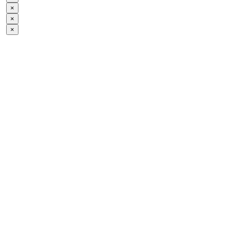
×
×
×