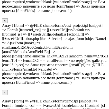
phone:required,workemail:blank [validationErrorMessage] => Вам
необходимо заполнить все поля [formName] => Заказ примера
проекта [formFields] => name,phone,email )
×
Array ( [form] => @FILE chunks/forms/cost_project.tpl [snippet]
=> FormIt [frontend_css] => [[+assetsUrl]]css/default.css
[frontend_js] => [[+assetsUrl]]js/default.js [actionUrl] =>
[[+assetsUrl]]action.php [formSelector] => ajax_form [objectName]
=> AjaxForm [hooks] =>
email,amoCRMAddContact,FormItSaveForm
[amoCRMmodxAmoFieldsEq] =>
phone||email||name||amocrm_link==192121||amocrm_name==279511|
[emailTo] => [emailCC] => [emailFrom] => no-reply@kc-gallery.ru
[emailSubject] => Заказ примера проекта [emailTpl] => @FILE
chunks/forms/email.tpl [validate] =>
phone:required,workemail:blank [validationErrorMessage] => Вам
необходимо заполнить все поля [formName] => Заказ примера
проекта [formFields] => name,phone,email )
×
Array ( [form] => @FILE chunks/forms/demo.tpl [snippet] =>
FormIt [frontend_css] => [[+assetsUrl]]css/default.css [frontend_js]