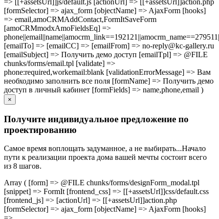
=> [[+assetsUrl]]js/default.js [actionUrl] => [[+assetsUrl]]action.php
[formSelector] => ajax_form [objectName] => AjaxForm [hooks]
=> email,amoCRMAddContact,FormItSaveForm
[amoCRMmodxAmoFieldsEq] =>
phone||email||name||amocrm_link==192121||amocrm_name==279511|
[emailTo] => [emailCC] => [emailFrom] => no-reply@kc-gallery.ru
[emailSubject] => Получить демо доступ [emailTpl] => @FILE
chunks/forms/email.tpl [validate] =>
phone:required,workemail:blank [validationErrorMessage] => Вам
необходимо заполнить все поля [formName] => Получить демо
доступ в личный кабинет [formFields] => name,phone,email )
×
Получите индивидуальное предложение по
проектированию
Самое время воплощать задуманное, а не выбирать...Начало
пути к реализации проекта дома вашей мечты состоит всего
из 8 шагов.
Array ( [form] => @FILE chunks/forms/designForm_modal.tpl
[snippet] => FormIt [frontend_css] => [[+assetsUrl]]css/default.css
[frontend_js] => [actionUrl] => [[+assetsUrl]]action.php
[formSelector] => ajax_form [objectName] => AjaxForm [hooks]
=>