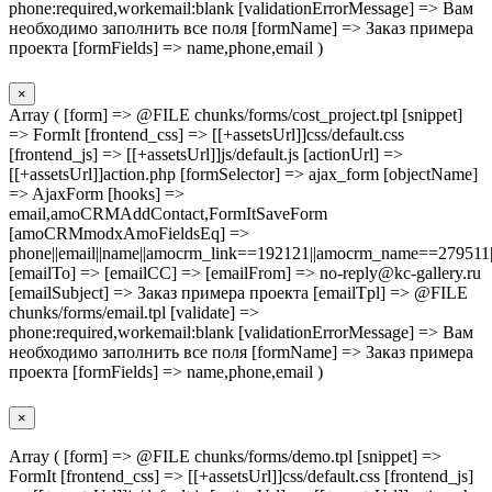
phone:required,workemail:blank [validationErrorMessage] => Вам
необходимо заполнить все поля [formName] => Заказ примера
проекта [formFields] => name,phone,email )
×
Array ( [form] => @FILE chunks/forms/cost_project.tpl [snippet]
=> FormIt [frontend_css] => [[+assetsUrl]]css/default.css
[frontend_js] => [[+assetsUrl]]js/default.js [actionUrl] =>
[[+assetsUrl]]action.php [formSelector] => ajax_form [objectName]
=> AjaxForm [hooks] =>
email,amoCRMAddContact,FormItSaveForm
[amoCRMmodxAmoFieldsEq] =>
phone||email||name||amocrm_link==192121||amocrm_name==279511|
[emailTo] => [emailCC] => [emailFrom] => no-reply@kc-gallery.ru
[emailSubject] => Заказ примера проекта [emailTpl] => @FILE
chunks/forms/email.tpl [validate] =>
phone:required,workemail:blank [validationErrorMessage] => Вам
необходимо заполнить все поля [formName] => Заказ примера
проекта [formFields] => name,phone,email )
×
Array ( [form] => @FILE chunks/forms/demo.tpl [snippet] =>
FormIt [frontend_css] => [[+assetsUrl]]css/default.css [frontend_js]