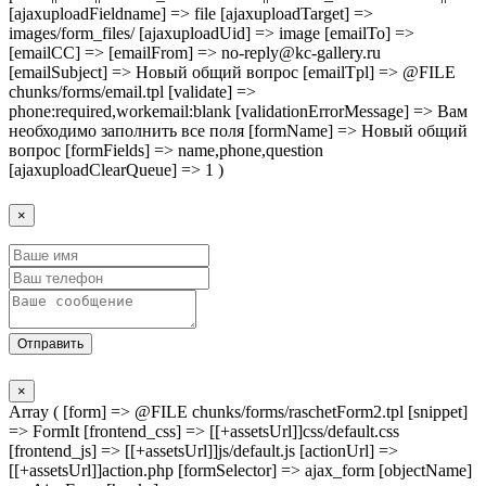
[ajaxuploadFieldname] => file [ajaxuploadTarget] =>
images/form_files/ [ajaxuploadUid] => image [emailTo] =>
[emailCC] => [emailFrom] => no-reply@kc-gallery.ru
[emailSubject] => Новый общий вопрос [emailTpl] => @FILE
chunks/forms/email.tpl [validate] =>
phone:required,workemail:blank [validationErrorMessage] => Вам
необходимо заполнить все поля [formName] => Новый общий
вопрос [formFields] => name,phone,question
[ajaxuploadClearQueue] => 1 )
×
Отправить
×
Array ( [form] => @FILE chunks/forms/raschetForm2.tpl [snippet]
=> FormIt [frontend_css] => [[+assetsUrl]]css/default.css
[frontend_js] => [[+assetsUrl]]js/default.js [actionUrl] =>
[[+assetsUrl]]action.php [formSelector] => ajax_form [objectName]