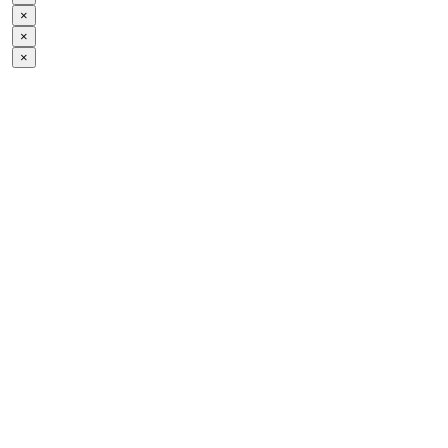
×
×
×