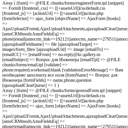
Array ( [form] => @FILE chunks/forms/engineerForm.tpl [snippet]
=> FormIt [frontend_css] => [[+assetsUrl]]css/default.css
[frontend_js] => [actionUrl] => [[+assetsUrl]]action.php
[formSelector] => ajax_form [objectName] => AjaxForm [hooks]
=>
AjaxUpload2Formit,AjaxUploadAttachments,ajaxuploadClearQue
[amoCRMmodxAmoFieldsEq] =>
phone||email||amocrm_link==192121||amocrm_name==279511||amocr
[ajaxuploadFieldname] => file [ajaxuploadTarget] =>
images/form_files/ [ajaxuploadUid] => image [emailTo] =>
[emailCC] => [emailFrom] => no-reply@kc-gallery.ru
[emailSubject] => Вопрос для Инженера [emailTpl] => @FILE
chunks/forms/email.tpl [validate] =>
phone:required,workemail:blank [validationErrorMessage] => Вам
необходимо заполнить все поля [formName] => Вопрос для
Инженера [formFields] => name,phone,question
[ajaxuploadClearQueue] => 1 )
Array ( [form] => @FILE chunks/forms/generalForm.tpl [snippet]
=> FormIt [frontend_css] => [[+assetsUrl]]css/default.css
[frontend_js] => [actionUrl] => [[+assetsUrl]]action.php
[formSelector] => ajax_form [objectName] => AjaxForm [hooks]
=>
AjaxUpload2Formit,AjaxUploadAttachments,ajaxuploadClearQue
[amoCRMmodxAmoFieldsEq] =>
phone||email||amocrm_link==192121||amocrm_name==279511||amocr