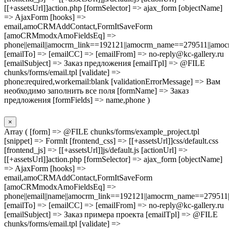
[[+assetsUrl]]action.php [formSelector] => ajax_form [objectName]
=> AjaxForm [hooks] =>
email,amoCRMAddContact,FormItSaveForm
[amoCRMmodxAmoFieldsEq] =>
phone||email||amocrm_link==192121||amocrm_name==279511||amocr
[emailTo] => [emailCC] => [emailFrom] => no-reply@kc-gallery.ru
[emailSubject] => Заказ предложения [emailTpl] => @FILE
chunks/forms/email.tpl [validate] =>
phone:required,workemail:blank [validationErrorMessage] => Вам
необходимо заполнить все поля [formName] => Заказ
предложения [formFields] => name,phone )
×
Array ( [form] => @FILE chunks/forms/example_project.tpl
[snippet] => FormIt [frontend_css] => [[+assetsUrl]]css/default.css
[frontend_js] => [[+assetsUrl]]js/default.js [actionUrl] =>
[[+assetsUrl]]action.php [formSelector] => ajax_form [objectName]
=> AjaxForm [hooks] =>
email,amoCRMAddContact,FormItSaveForm
[amoCRMmodxAmoFieldsEq] =>
phone||email||name||amocrm_link==192121||amocrm_name==279511|
[emailTo] => [emailCC] => [emailFrom] => no-reply@kc-gallery.ru
[emailSubject] => Заказ примера проекта [emailTpl] => @FILE
chunks/forms/email.tpl [validate] =>