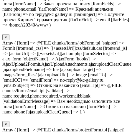
поля [formName] => Заказ проекта на почту [formFields] =>
name,phone,email [fiarFromName] => Красный апельсин
[fiarFrom] => no-reply@kc-gallery.ru [fiarSubject] => Получите
проект Кирпич Терракот рустик [fiarToField] => email [fiarFiles]
=> /home/s20340/www/ )
×
Array ( [form] => @FILE chunks/forms/jobForm.tpl [snippet] =>
FormIt [frontend_css] => [[+assetsUrl]]css/default.css [frontend_js]
=> [actionUrl] => [[+assetsUrl]]action.php [formSelector] =>
ajax_form [objectName] => AjaxForm [hooks] =>
AjaxUpload2Formit,AjaxUploadAttachments,ajaxuploadClearQueue
[ajaxuploadFieldname] => file [ajaxuploadTarget] =>
images/form_files/ [ajaxuploadUid] => image [emailTo] =>
[emailCC] => [emailFrom] => no-reply@kc-gallery.ru
[emailSubject] => Отклик на вакансию [emailTpl] => @FILE
chunks/forms/email.tpl [validate] =>
name:required,phone:required,workemail:blank
[validationErrorMessage] => Вам необходимо заполнить все
поля [formName] => Отклик на вакансию [formFields] =>
name,phone [ajaxuploadClearQueue] => 1 )
×
Array ( [form] => @FILE chunks/forms/projectForm.tpl [snippet]