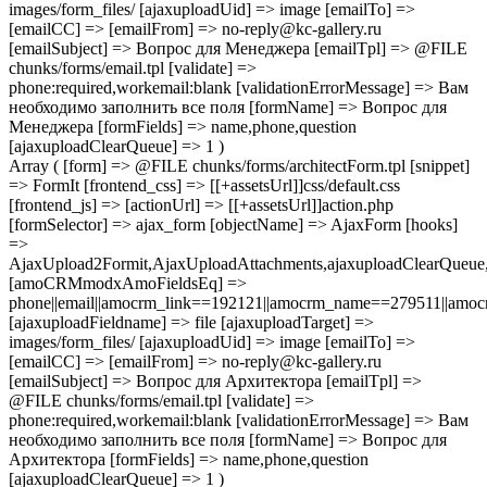
images/form_files/ [ajaxuploadUid] => image [emailTo] =>
[emailCC] => [emailFrom] => no-reply@kc-gallery.ru
[emailSubject] => Вопрос для Менеджера [emailTpl] => @FILE
chunks/forms/email.tpl [validate] =>
phone:required,workemail:blank [validationErrorMessage] => Вам
необходимо заполнить все поля [formName] => Вопрос для
Менеджера [formFields] => name,phone,question
[ajaxuploadClearQueue] => 1 )
Array ( [form] => @FILE chunks/forms/architectForm.tpl [snippet]
=> FormIt [frontend_css] => [[+assetsUrl]]css/default.css
[frontend_js] => [actionUrl] => [[+assetsUrl]]action.php
[formSelector] => ajax_form [objectName] => AjaxForm [hooks]
=>
AjaxUpload2Formit,AjaxUploadAttachments,ajaxuploadClearQue
[amoCRMmodxAmoFieldsEq] =>
phone||email||amocrm_link==192121||amocrm_name==279511||amocr
[ajaxuploadFieldname] => file [ajaxuploadTarget] =>
images/form_files/ [ajaxuploadUid] => image [emailTo] =>
[emailCC] => [emailFrom] => no-reply@kc-gallery.ru
[emailSubject] => Вопрос для Архитектора [emailTpl] =>
@FILE chunks/forms/email.tpl [validate] =>
phone:required,workemail:blank [validationErrorMessage] => Вам
необходимо заполнить все поля [formName] => Вопрос для
Архитектора [formFields] => name,phone,question
[ajaxuploadClearQueue] => 1 )