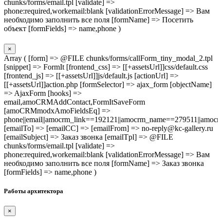
chunks/forms/email.tpl [validate] =>
phone:required,workemail:blank [validationErrorMessage] => Вам
необходимо заполнить все поля [formName] => Посетить
объект [formFields] => name,phone )
×
Array ( [form] => @FILE chunks/forms/callForm_tiny_modal_2.tpl
[snippet] => FormIt [frontend_css] => [[+assetsUrl]]css/default.css
[frontend_js] => [[+assetsUrl]]js/default.js [actionUrl] =>
[[+assetsUrl]]action.php [formSelector] => ajax_form [objectName]
=> AjaxForm [hooks] =>
email,amoCRMAddContact,FormItSaveForm
[amoCRMmodxAmoFieldsEq] =>
phone||email||amocrm_link==192121||amocrm_name==279511||amocr
[emailTo] => [emailCC] => [emailFrom] => no-reply@kc-gallery.ru
[emailSubject] => Заказ звонка [emailTpl] => @FILE
chunks/forms/email.tpl [validate] =>
phone:required,workemail:blank [validationErrorMessage] => Вам
необходимо заполнить все поля [formName] => Заказ звонка
[formFields] => name,phone )
Работы архитектора
×