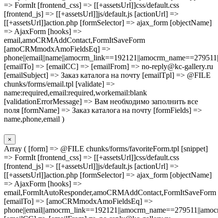
=> FormIt [frontend_css] => [[+assetsUrl]]css/default.css
[frontend_js] => [[+assetsUrl]]js/default.js [actionUrl] =>
[[+assetsUrl]]action.php [formSelector] => ajax_form [objectName]
=> AjaxForm [hooks] =>
email,amoCRMAddContact,FormItSaveForm
[amoCRMmodxAmoFieldsEq] =>
phone||email||name||amocrm_link==192121||amocrm_name==279511|
[emailTo] => [emailCC] => [emailFrom] => no-reply@kc-gallery.ru
[emailSubject] => Заказ каталога на почту [emailTpl] => @FILE
chunks/forms/email.tpl [validate] =>
name:required,email:required,workemail:blank
[validationErrorMessage] => Вам необходимо заполнить все
поля [formName] => Заказ каталога на почту [formFields] =>
name,phone,email )
×
Array ( [form] => @FILE chunks/forms/favoriteForm.tpl [snippet]
=> FormIt [frontend_css] => [[+assetsUrl]]css/default.css
[frontend_js] => [[+assetsUrl]]js/default.js [actionUrl] =>
[[+assetsUrl]]action.php [formSelector] => ajax_form [objectName]
=> AjaxForm [hooks] =>
email,FormItAutoResponder,amoCRMAddContact,FormItSaveForm
[emailTo] => [amoCRMmodxAmoFieldsEq] =>
phone||email||amocrm_link==192121||amocrm_name==279511||amocr