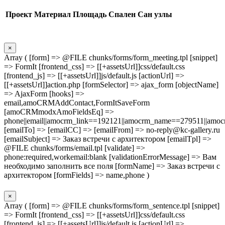
Проект
Материал
Площадь
Спален
Сан узлы
×
Array ( [form] => @FILE chunks/forms/form_meeting.tpl [snippet]
=> FormIt [frontend_css] => [[+assetsUrl]]css/default.css
[frontend_js] => [[+assetsUrl]]js/default.js [actionUrl] =>
[[+assetsUrl]]action.php [formSelector] => ajax_form [objectName]
=> AjaxForm [hooks] =>
email,amoCRMAddContact,FormItSaveForm
[amoCRMmodxAmoFieldsEq] =>
phone||email||amocrm_link==192121||amocrm_name==279511||amocr
[emailTo] => [emailCC] => [emailFrom] => no-reply@kc-gallery.ru
[emailSubject] => Заказ встречи с архитектором [emailTpl] =>
@FILE chunks/forms/email.tpl [validate] =>
phone:required,workemail:blank [validationErrorMessage] => Вам
необходимо заполнить все поля [formName] => Заказ встречи с
архитектором [formFields] => name,phone )
×
Array ( [form] => @FILE chunks/forms/form_sentence.tpl [snippet]
=> FormIt [frontend_css] => [[+assetsUrl]]css/default.css
[frontend_js] => [[+assetsUrl]]js/default.js [actionUrl] =>