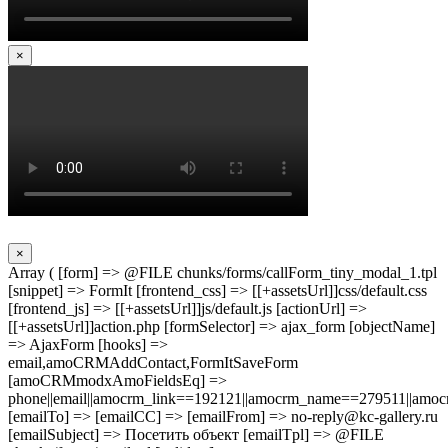
×
×
Array ( [form] => @FILE chunks/forms/callForm_tiny_modal_1.tpl
[snippet] => FormIt [frontend_css] => [[+assetsUrl]]css/default.css
[frontend_js] => [[+assetsUrl]]js/default.js [actionUrl] =>
[[+assetsUrl]]action.php [formSelector] => ajax_form [objectName]
=> AjaxForm [hooks] =>
email,amoCRMAddContact,FormItSaveForm
[amoCRMmodxAmoFieldsEq] =>
phone||email||amocrm_link==192121||amocrm_name==279511||amocr
[emailTo] => [emailCC] => [emailFrom] => no-reply@kc-gallery.ru
[emailSubject] => Посетить объект [emailTpl] => @FILE