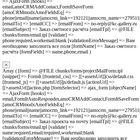
=> AjaxForm [hooks] =>
email,amoCRMAddContact,FormItSaveForm
[amoCRMmodxAmoFieldsEq] =>
phone||email||name||amocrm_link==192121||amocrm_name==279511|
[emailTo] => [emailCC] => [emailFrom] => no-reply@kc-gallery.ru
[emailSubject] => Заказ сметного расчёта [emailTpl] => @FILE
chunks/forms/email.tpl [validate] =>
phone:required,workemail:blank [validationErrorMessage] => Вам
необходимо заполнить все поля [formName] => Заказ сметного
расчёта [formFields] => name,phone,email )
×
Array ( [form] => @FILE chunks/forms/projectMailForm.tpl
[snippet] => FormIt [frontend_css] => [[+assetsUrl]]css/default.css
[frontend_js] => [[+assetsUrl]]js/default.js [actionUrl] =>
[[+assetsUrl]]action.php [formSelector] => ajax_form [objectName]
=> AjaxForm [hooks] =>
email,FormItAutoResponder,amoCRMAddContact,FormItSaveForm
[amoCRMmodxAmoFieldsEq] =>
phone||email||name||amocrm_link==192121||amocrm_name==279511|
[emailTo] => [emailCC] => [emailFrom] => no-reply@kc-gallery.ru
[emailSubject] => Заказ проекта на почту [emailTpl] => @FILE
chunks/forms/email.tpl [validate] =>
name:required,email:required,workemail:blank
[validationErrorMessage] => Вам необходимо заполнить все