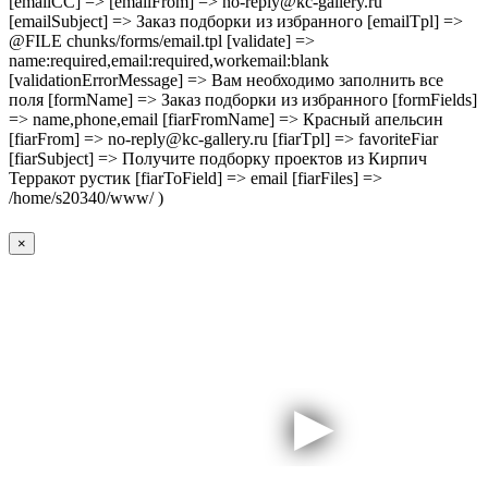
[emailCC] => [emailFrom] => no-reply@kc-gallery.ru
[emailSubject] => Заказ подборки из избранного [emailTpl] =>
@FILE chunks/forms/email.tpl [validate] =>
name:required,email:required,workemail:blank
[validationErrorMessage] => Вам необходимо заполнить все
поля [formName] => Заказ подборки из избранного [formFields]
=> name,phone,email [fiarFromName] => Красный апельсин
[fiarFrom] => no-reply@kc-gallery.ru [fiarTpl] => favoriteFiar
[fiarSubject] => Получите подборку проектов из Кирпич
Терракот рустик [fiarToField] => email [fiarFiles] =>
/home/s20340/www/ )
×