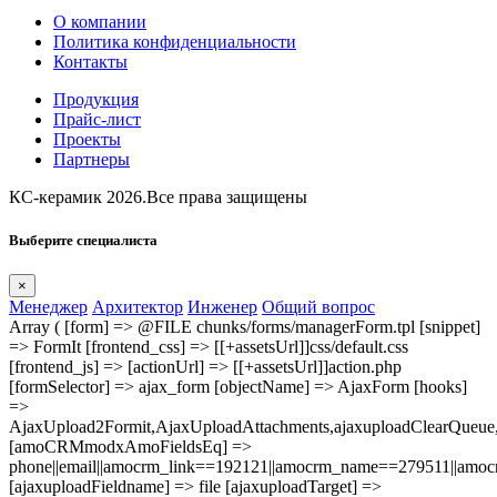
О компании
Политика конфиденциальности
Контакты
Продукция
Прайс-лист
Проекты
Партнеры
КС-керамик 2026.Все права защищены
Выберите специалиста
×
Менеджер
Архитектор
Инженер
Общий вопрос
Array ( [form] => @FILE chunks/forms/managerForm.tpl [snippet]
=> FormIt [frontend_css] => [[+assetsUrl]]css/default.css
[frontend_js] => [actionUrl] => [[+assetsUrl]]action.php
[formSelector] => ajax_form [objectName] => AjaxForm [hooks]
=>
AjaxUpload2Formit,AjaxUploadAttachments,ajaxuploadClearQue
[amoCRMmodxAmoFieldsEq] =>
phone||email||amocrm_link==192121||amocrm_name==279511||amocr
[ajaxuploadFieldname] => file [ajaxuploadTarget] =>