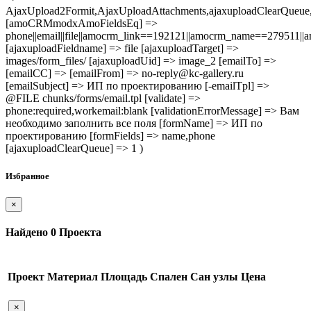
AjaxUpload2Formit,AjaxUploadAttachments,ajaxuploadClearQue
[amoCRMmodxAmoFieldsEq] =>
phone||email||file||amocrm_link==192121||amocrm_name==279511|
[ajaxuploadFieldname] => file [ajaxuploadTarget] =>
images/form_files/ [ajaxuploadUid] => image_2 [emailTo] =>
[emailCC] => [emailFrom] => no-reply@kc-gallery.ru
[emailSubject] => ИП по проектированию [-emailTpl] =>
@FILE chunks/forms/email.tpl [validate] =>
phone:required,workemail:blank [validationErrorMessage] => Вам
необходимо заполнить все поля [formName] => ИП по
проектированию [formFields] => name,phone
[ajaxuploadClearQueue] => 1 )
Избранное
×
Найдено
0
Проекта
Проект
Материал
Площадь
Спален
Сан узлы
Цена
×