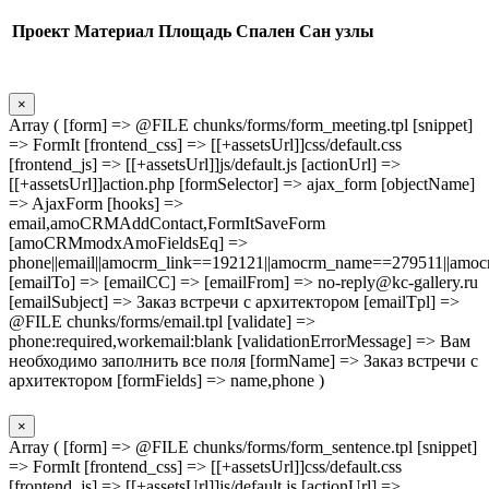
Проект
Материал
Площадь
Спален
Сан узлы
×
Array ( [form] => @FILE chunks/forms/form_meeting.tpl [snippet]
=> FormIt [frontend_css] => [[+assetsUrl]]css/default.css
[frontend_js] => [[+assetsUrl]]js/default.js [actionUrl] =>
[[+assetsUrl]]action.php [formSelector] => ajax_form [objectName]
=> AjaxForm [hooks] =>
email,amoCRMAddContact,FormItSaveForm
[amoCRMmodxAmoFieldsEq] =>
phone||email||amocrm_link==192121||amocrm_name==279511||amocr
[emailTo] => [emailCC] => [emailFrom] => no-reply@kc-gallery.ru
[emailSubject] => Заказ встречи с архитектором [emailTpl] =>
@FILE chunks/forms/email.tpl [validate] =>
phone:required,workemail:blank [validationErrorMessage] => Вам
необходимо заполнить все поля [formName] => Заказ встречи с
архитектором [formFields] => name,phone )
×
Array ( [form] => @FILE chunks/forms/form_sentence.tpl [snippet]
=> FormIt [frontend_css] => [[+assetsUrl]]css/default.css
[frontend_js] => [[+assetsUrl]]js/default.js [actionUrl] =>