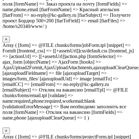
поля [formName] => Заказ проекта на почту [formFields] =>
name,phone,email [fiarFromName] => Красный апельсин
[fiarFrom] => no-reply@kc-gallery.ru [fiarSubject] => Получите
проект Бордюр 500×200 [fiarToField] => email [fiarFiles] =>
/home/s20340/www/ )
×
Array ( [form] => @FILE chunks/forms/jobForm.tpl [snippet] =>
FormIt [frontend_css] => [[+assetsUrl]]css/default.css [frontend_js]
=> [actionUrl] => [[+assetsUrl]]action.php [formSelector] =>
ajax_form [objectName] => AjaxForm [hooks] =>
AjaxUpload2Formit,AjaxUploadAttachments,ajaxuploadClearQueue
[ajaxuploadFieldname] => file [ajaxuploadTarget] =>
images/form_files/ [ajaxuploadUid] => image [emailTo] =>
[emailCC] => [emailFrom] => no-reply@kc-gallery.ru
[emailSubject] => Отклик на вакансию [emailTpl] => @FILE
chunks/forms/email.tpl [validate] =>
name:required,phone:required,workemail:blank
[validationErrorMessage] => Вам необходимо заполнить все
поля [formName] => Отклик на вакансию [formFields] =>
name,phone [ajaxuploadClearQueue] => 1 )
×
Array ( [form] => @FILE chunks/forms/projectForm.tpl [snippet]