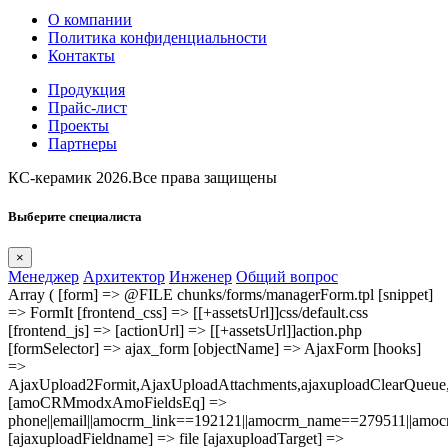
О компании
Политика конфиденциальности
Контакты
Продукция
Прайс-лист
Проекты
Партнеры
КС-керамик 2026.Все права защищены
Выберите специалиста
×
Менеджер
Архитектор
Инженер
Общий вопрос
Array ( [form] => @FILE chunks/forms/managerForm.tpl [snippet]
=> FormIt [frontend_css] => [[+assetsUrl]]css/default.css
[frontend_js] => [actionUrl] => [[+assetsUrl]]action.php
[formSelector] => ajax_form [objectName] => AjaxForm [hooks]
=>
AjaxUpload2Formit,AjaxUploadAttachments,ajaxuploadClearQue
[amoCRMmodxAmoFieldsEq] =>
phone||email||amocrm_link==192121||amocrm_name==279511||amocr
[ajaxuploadFieldname] => file [ajaxuploadTarget] =>