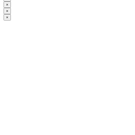
×
×
×