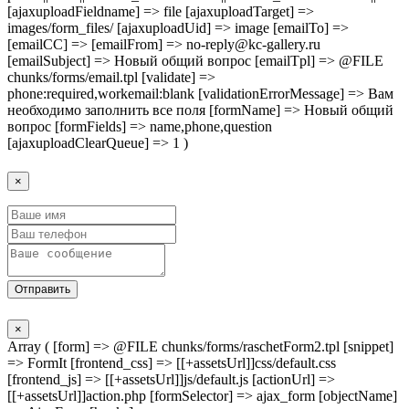
[ajaxuploadFieldname] => file [ajaxuploadTarget] =>
images/form_files/ [ajaxuploadUid] => image [emailTo] =>
[emailCC] => [emailFrom] => no-reply@kc-gallery.ru
[emailSubject] => Новый общий вопрос [emailTpl] => @FILE
chunks/forms/email.tpl [validate] =>
phone:required,workemail:blank [validationErrorMessage] => Вам
необходимо заполнить все поля [formName] => Новый общий
вопрос [formFields] => name,phone,question
[ajaxuploadClearQueue] => 1 )
×
Отправить
×
Array ( [form] => @FILE chunks/forms/raschetForm2.tpl [snippet]
=> FormIt [frontend_css] => [[+assetsUrl]]css/default.css
[frontend_js] => [[+assetsUrl]]js/default.js [actionUrl] =>
[[+assetsUrl]]action.php [formSelector] => ajax_form [objectName]