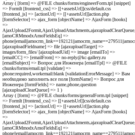
Array ( [form] => @FILE chunks/forms/engineerForm.tpl [snippet]
=> FormIt [frontend_css] => [[+assetsUrl]]css/default.css
[frontend_js] => [actionUrl] => [[+assetsUrl]]action.php
[formSelector] => ajax_form [objectName] => AjaxForm [hooks]
=>
AjaxUpload2Formit,AjaxUploadAttachments,ajaxuploadClearQue
[amoCRMmodxAmoFieldsEq] =>
phone||email||amocrm_link==192121||amocrm_name==279511||amocr
[ajaxuploadFieldname] => file [ajaxuploadTarget] =>
images/form_files/ [ajaxuploadUid] => image [emailTo] =>
[emailCC] => [emailFrom] => no-reply@kc-gallery.ru
[emailSubject] => Вопрос для Инженера [emailTpl] => @FILE
chunks/forms/email.tpl [validate] =>
phone:required,workemail:blank [validationErrorMessage] => Вам
необходимо заполнить все поля [formName] => Вопрос для
Инженера [formFields] => name,phone,question
[ajaxuploadClearQueue] => 1 )
Array ( [form] => @FILE chunks/forms/generalForm.tpl [snippet]
=> FormIt [frontend_css] => [[+assetsUrl]]css/default.css
[frontend_js] => [actionUrl] => [[+assetsUrl]]action.php
[formSelector] => ajax_form [objectName] => AjaxForm [hooks]
=>
AjaxUpload2Formit,AjaxUploadAttachments,ajaxuploadClearQue
[amoCRMmodxAmoFieldsEq] =>
phone||email||amocrm_link==192121||amocrm_name==279511||amocr