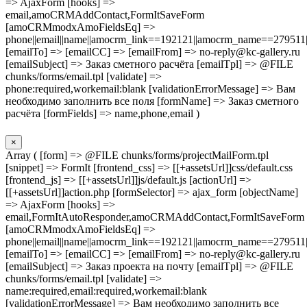
=> AjaxForm [hooks] =>
email,amoCRMAddContact,FormItSaveForm
[amoCRMmodxAmoFieldsEq] =>
phone||email||name||amocrm_link==192121||amocrm_name==279511|
[emailTo] => [emailCC] => [emailFrom] => no-reply@kc-gallery.ru
[emailSubject] => Заказ сметного расчёта [emailTpl] => @FILE
chunks/forms/email.tpl [validate] =>
phone:required,workemail:blank [validationErrorMessage] => Вам
необходимо заполнить все поля [formName] => Заказ сметного
расчёта [formFields] => name,phone,email )
×
Array ( [form] => @FILE chunks/forms/projectMailForm.tpl
[snippet] => FormIt [frontend_css] => [[+assetsUrl]]css/default.css
[frontend_js] => [[+assetsUrl]]js/default.js [actionUrl] =>
[[+assetsUrl]]action.php [formSelector] => ajax_form [objectName]
=> AjaxForm [hooks] =>
email,FormItAutoResponder,amoCRMAddContact,FormItSaveForm
[amoCRMmodxAmoFieldsEq] =>
phone||email||name||amocrm_link==192121||amocrm_name==279511|
[emailTo] => [emailCC] => [emailFrom] => no-reply@kc-gallery.ru
[emailSubject] => Заказ проекта на почту [emailTpl] => @FILE
chunks/forms/email.tpl [validate] =>
name:required,email:required,workemail:blank
[validationErrorMessage] => Вам необходимо заполнить все