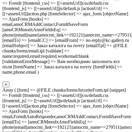
=> FormIt [frontend_css] => [[+assetsUrl]]css/default.css
[frontend_js] => [[+assetsUrl]]js/default.js [actionUrl] =>
[[+assetsUrl]]action.php [formSelector] => ajax_form [objectName]
=> AjaxForm [hooks] =>
email,amoCRMAddContact,FormItSaveForm
[amoCRMmodxAmoFieldsEq] =>
phone||email||name||amocrm_link==192121||amocrm_name==279511|
[emailTo] => [emailCC] => [emailFrom] => no-reply@kc-gallery.ru
[emailSubject] => Заказ каталога на почту [emailTpl] => @FILE
chunks/forms/email.tpl [validate] =>
name:required,email:required,workemail:blank
[validationErrorMessage] => Вам необходимо заполнить все
поля [formName] => Заказ каталога на почту [formFields] =>
name,phone,email )
×
Array ( [form] => @FILE chunks/forms/favoriteForm.tpl [snippet]
=> FormIt [frontend_css] => [[+assetsUrl]]css/default.css
[frontend_js] => [[+assetsUrl]]js/default.js [actionUrl] =>
[[+assetsUrl]]action.php [formSelector] => ajax_form [objectName]
=> AjaxForm [hooks] =>
email,FormItAutoResponder,amoCRMAddContact,FormItSaveForm
[emailTo] => [amoCRMmodxAmoFieldsEq] =>
phone||email||amocrm_link==192121||amocrm_name==279511||amocr