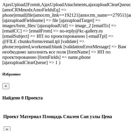
AjaxUpload2Formit,AjaxUploadAttachments,ajaxuploadClearQue
[amoCRMmodxAmoFieldsEq] =>
phone||email||file||amocrm_link==192121||amocrm_name==279511|
[ajaxuploadFieldname] => file [ajaxuploadTarget] =>
images/form_files/ [ajaxuploadUid] => image_2 [emailTo] =>
[emailCC] => [emailFrom] => no-reply@kc-gallery.ru
[emailSubject] => ИП по проектированию [-emailTpl] =>
@FILE chunks/forms/email.tpl [validate] =>
phone:required,workemail:blank [validationErrorMessage] => Вам
необходимо заполнить все поля [formName] => ИП по
проектированию [formFields] => name,phone
[ajaxuploadClearQueue] => 1 )
Избранное
×
Найдено
0
Проекта
Проект
Материал
Площадь
Спален
Сан узлы
Цена
×