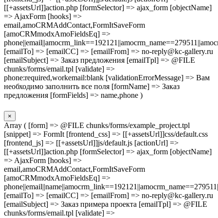
[[+assetsUrl]]action.php [formSelector] => ajax_form [objectName]
=> AjaxForm [hooks] =>
email,amoCRMAddContact,FormItSaveForm
[amoCRMmodxAmoFieldsEq] =>
phone||email||amocrm_link==192121||amocrm_name==279511||amocr
[emailTo] => [emailCC] => [emailFrom] => no-reply@kc-gallery.ru
[emailSubject] => Заказ предложения [emailTpl] => @FILE
chunks/forms/email.tpl [validate] =>
phone:required,workemail:blank [validationErrorMessage] => Вам
необходимо заполнить все поля [formName] => Заказ
предложения [formFields] => name,phone )
×
Array ( [form] => @FILE chunks/forms/example_project.tpl
[snippet] => FormIt [frontend_css] => [[+assetsUrl]]css/default.css
[frontend_js] => [[+assetsUrl]]js/default.js [actionUrl] =>
[[+assetsUrl]]action.php [formSelector] => ajax_form [objectName]
=> AjaxForm [hooks] =>
email,amoCRMAddContact,FormItSaveForm
[amoCRMmodxAmoFieldsEq] =>
phone||email||name||amocrm_link==192121||amocrm_name==279511|
[emailTo] => [emailCC] => [emailFrom] => no-reply@kc-gallery.ru
[emailSubject] => Заказ примера проекта [emailTpl] => @FILE
chunks/forms/email.tpl [validate] =>