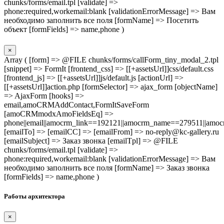
chunks/forms/email.tpl [validate] =>
phone:required,workemail:blank [validationErrorMessage] => Вам
необходимо заполнить все поля [formName] => Посетить
объект [formFields] => name,phone )
×
Array ( [form] => @FILE chunks/forms/callForm_tiny_modal_2.tpl
[snippet] => FormIt [frontend_css] => [[+assetsUrl]]css/default.css
[frontend_js] => [[+assetsUrl]]js/default.js [actionUrl] =>
[[+assetsUrl]]action.php [formSelector] => ajax_form [objectName]
=> AjaxForm [hooks] =>
email,amoCRMAddContact,FormItSaveForm
[amoCRMmodxAmoFieldsEq] =>
phone||email||amocrm_link==192121||amocrm_name==279511||amocr
[emailTo] => [emailCC] => [emailFrom] => no-reply@kc-gallery.ru
[emailSubject] => Заказ звонка [emailTpl] => @FILE
chunks/forms/email.tpl [validate] =>
phone:required,workemail:blank [validationErrorMessage] => Вам
необходимо заполнить все поля [formName] => Заказ звонка
[formFields] => name,phone )
Работы архитектора
×