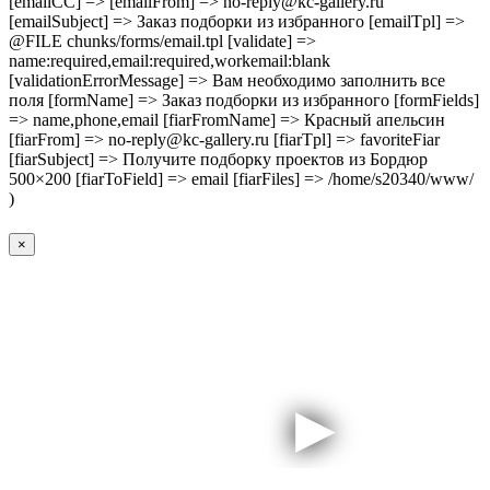
[emailCC] => [emailFrom] => no-reply@kc-gallery.ru
[emailSubject] => Заказ подборки из избранного [emailTpl] =>
@FILE chunks/forms/email.tpl [validate] =>
name:required,email:required,workemail:blank
[validationErrorMessage] => Вам необходимо заполнить все
поля [formName] => Заказ подборки из избранного [formFields]
=> name,phone,email [fiarFromName] => Красный апельсин
[fiarFrom] => no-reply@kc-gallery.ru [fiarTpl] => favoriteFiar
[fiarSubject] => Получите подборку проектов из Бордюр
500×200 [fiarToField] => email [fiarFiles] => /home/s20340/www/
)
×