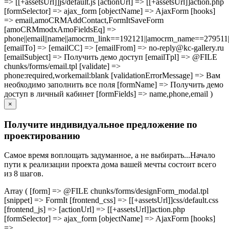
=> [[+assetsUrl]]js/default.js [actionUrl] => [[+assetsUrl]]action.php
[formSelector] => ajax_form [objectName] => AjaxForm [hooks]
=> email,amoCRMAddContact,FormItSaveForm
[amoCRMmodxAmoFieldsEq] =>
phone||email||name||amocrm_link==192121||amocrm_name==279511|
[emailTo] => [emailCC] => [emailFrom] => no-reply@kc-gallery.ru
[emailSubject] => Получить демо доступ [emailTpl] => @FILE
chunks/forms/email.tpl [validate] =>
phone:required,workemail:blank [validationErrorMessage] => Вам
необходимо заполнить все поля [formName] => Получить демо
доступ в личный кабинет [formFields] => name,phone,email )
×
Получите индивидуальное предложение по
проектированию
Самое время воплощать задуманное, а не выбирать...Начало
пути к реализации проекта дома вашей мечты состоит всего
из 8 шагов.
Array ( [form] => @FILE chunks/forms/designForm_modal.tpl
[snippet] => FormIt [frontend_css] => [[+assetsUrl]]css/default.css
[frontend_js] => [actionUrl] => [[+assetsUrl]]action.php
[formSelector] => ajax_form [objectName] => AjaxForm [hooks]
=>