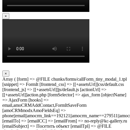
×
×
Array ( [form] => @FILE chunks/forms/callForm_tiny_modal_1.tpl
[snippet] => FormIt [frontend_css] => [[+assetsUrl]]css/default.css
[frontend_js] => [[+assetsUrl]]js/default.js [actionUrl] =>
[[+assetsUrl]]action.php [formSelector] => ajax_form [objectName]
=> AjaxForm [hooks] =>
email,amoCRMAddContact,FormItSaveForm
[amoCRMmodxAmoFieldsEq] =>
phone||email||amocrm_link==192121||amocrm_name==279511||amocr
[emailTo] => [emailCC] => [emailFrom] => no-reply@kc-gallery.ru
[emailSubject] => Посетить объект [emailTpl] => @FILE