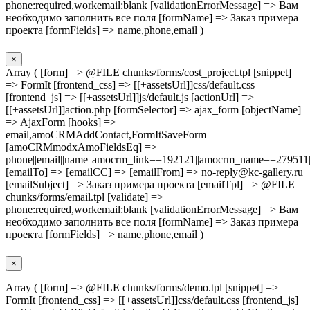
phone:required,workemail:blank [validationErrorMessage] => Вам
необходимо заполнить все поля [formName] => Заказ примера
проекта [formFields] => name,phone,email )
×
Array ( [form] => @FILE chunks/forms/cost_project.tpl [snippet]
=> FormIt [frontend_css] => [[+assetsUrl]]css/default.css
[frontend_js] => [[+assetsUrl]]js/default.js [actionUrl] =>
[[+assetsUrl]]action.php [formSelector] => ajax_form [objectName]
=> AjaxForm [hooks] =>
email,amoCRMAddContact,FormItSaveForm
[amoCRMmodxAmoFieldsEq] =>
phone||email||name||amocrm_link==192121||amocrm_name==279511|
[emailTo] => [emailCC] => [emailFrom] => no-reply@kc-gallery.ru
[emailSubject] => Заказ примера проекта [emailTpl] => @FILE
chunks/forms/email.tpl [validate] =>
phone:required,workemail:blank [validationErrorMessage] => Вам
необходимо заполнить все поля [formName] => Заказ примера
проекта [formFields] => name,phone,email )
×
Array ( [form] => @FILE chunks/forms/demo.tpl [snippet] =>
FormIt [frontend_css] => [[+assetsUrl]]css/default.css [frontend_js]