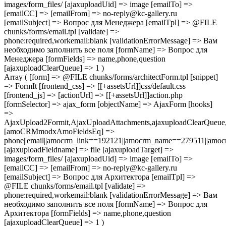
images/form_files/ [ajaxuploadUid] => image [emailTo] =>
[emailCC] => [emailFrom] => no-reply@kc-gallery.ru
[emailSubject] => Вопрос для Менеджера [emailTpl] => @FILE
chunks/forms/email.tpl [validate] =>
phone:required,workemail:blank [validationErrorMessage] => Вам
необходимо заполнить все поля [formName] => Вопрос для
Менеджера [formFields] => name,phone,question
[ajaxuploadClearQueue] => 1 )
Array ( [form] => @FILE chunks/forms/architectForm.tpl [snippet]
=> FormIt [frontend_css] => [[+assetsUrl]]css/default.css
[frontend_js] => [actionUrl] => [[+assetsUrl]]action.php
[formSelector] => ajax_form [objectName] => AjaxForm [hooks]
=>
AjaxUpload2Formit,AjaxUploadAttachments,ajaxuploadClearQue
[amoCRMmodxAmoFieldsEq] =>
phone||email||amocrm_link==192121||amocrm_name==279511||amocr
[ajaxuploadFieldname] => file [ajaxuploadTarget] =>
images/form_files/ [ajaxuploadUid] => image [emailTo] =>
[emailCC] => [emailFrom] => no-reply@kc-gallery.ru
[emailSubject] => Вопрос для Архитектора [emailTpl] =>
@FILE chunks/forms/email.tpl [validate] =>
phone:required,workemail:blank [validationErrorMessage] => Вам
необходимо заполнить все поля [formName] => Вопрос для
Архитектора [formFields] => name,phone,question
[ajaxuploadClearQueue] => 1 )