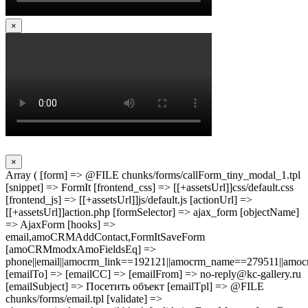
×
×
Array ( [form] => @FILE chunks/forms/callForm_tiny_modal_1.tpl
[snippet] => FormIt [frontend_css] => [[+assetsUrl]]css/default.css
[frontend_js] => [[+assetsUrl]]js/default.js [actionUrl] =>
[[+assetsUrl]]action.php [formSelector] => ajax_form [objectName]
=> AjaxForm [hooks] =>
email,amoCRMAddContact,FormItSaveForm
[amoCRMmodxAmoFieldsEq] =>
phone||email||amocrm_link==192121||amocrm_name==279511||amocr
[emailTo] => [emailCC] => [emailFrom] => no-reply@kc-gallery.ru
[emailSubject] => Посетить объект [emailTpl] => @FILE
chunks/forms/email.tpl [validate] =>