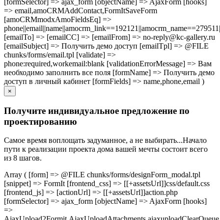
[formSelector] => ajax_form [objectName] => AjaxForm [hooks]
=> email,amoCRMAddContact,FormItSaveForm
[amoCRMmodxAmoFieldsEq] =>
phone||email||name||amocrm_link==192121||amocrm_name==279511|
[emailTo] => [emailCC] => [emailFrom] => no-reply@kc-gallery.ru
[emailSubject] => Получить демо доступ [emailTpl] => @FILE
chunks/forms/email.tpl [validate] =>
phone:required,workemail:blank [validationErrorMessage] => Вам
необходимо заполнить все поля [formName] => Получить демо
доступ в личный кабинет [formFields] => name,phone,email )
×
Получите индивидуальное предложение по
проектированию
Самое время воплощать задуманное, а не выбирать...Начало
пути к реализации проекта дома вашей мечты состоит всего
из 8 шагов.
Array ( [form] => @FILE chunks/forms/designForm_modal.tpl
[snippet] => FormIt [frontend_css] => [[+assetsUrl]]css/default.css
[frontend_js] => [actionUrl] => [[+assetsUrl]]action.php
[formSelector] => ajax_form [objectName] => AjaxForm [hooks]
=>
AjaxUpload2Formit,AjaxUploadAttachments,ajaxuploadClearQue