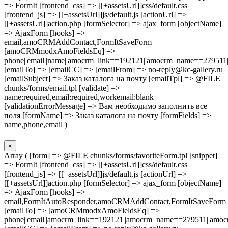
=> FormIt [frontend_css] => [[+assetsUrl]]css/default.css
[frontend_js] => [[+assetsUrl]]js/default.js [actionUrl] =>
[[+assetsUrl]]action.php [formSelector] => ajax_form [objectName]
=> AjaxForm [hooks] =>
email,amoCRMAddContact,FormItSaveForm
[amoCRMmodxAmoFieldsEq] =>
phone||email||name||amocrm_link==192121||amocrm_name==279511|
[emailTo] => [emailCC] => [emailFrom] => no-reply@kc-gallery.ru
[emailSubject] => Заказ каталога на почту [emailTpl] => @FILE
chunks/forms/email.tpl [validate] =>
name:required,email:required,workemail:blank
[validationErrorMessage] => Вам необходимо заполнить все
поля [formName] => Заказ каталога на почту [formFields] =>
name,phone,email )
×
Array ( [form] => @FILE chunks/forms/favoriteForm.tpl [snippet]
=> FormIt [frontend_css] => [[+assetsUrl]]css/default.css
[frontend_js] => [[+assetsUrl]]js/default.js [actionUrl] =>
[[+assetsUrl]]action.php [formSelector] => ajax_form [objectName]
=> AjaxForm [hooks] =>
email,FormItAutoResponder,amoCRMAddContact,FormItSaveForm
[emailTo] => [amoCRMmodxAmoFieldsEq] =>
phone||email||amocrm_link==192121||amocrm_name==279511||amocr