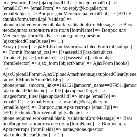
images/form_files/ [ajaxuploadUid] => image [emailTo] =>
[emailCC] => [emailFrom] => no-reply@kc-gallery.ru
[emailSubject] => Вопрос для Менеджера [emailTpl] => @FILE
chunks/forms/email.tpl [validate] =>
phone:required,workemail:blank [validationErrorMessage] => Вам
необходимо заполнить все поля [formName] => Вопрос для
Менеджера [formFields] => name,phone,question
[ajaxuploadClearQueue] => 1 )
Array ( [form] => @FILE chunks/forms/architectForm.tpl [snippet]
=> FormIt [frontend_css] => [[+assetsUrl]]css/default.css
[frontend_js] => [actionUrl] => [[+assetsUrl]]action.php
[formSelector] => ajax_form [objectName] => AjaxForm [hooks]
=>
AjaxUpload2Formit,AjaxUploadAttachments,ajaxuploadClearQue
[amoCRMmodxAmoFieldsEq] =>
phone||email||amocrm_link==192121||amocrm_name==279511||amocr
[ajaxuploadFieldname] => file [ajaxuploadTarget] =>
images/form_files/ [ajaxuploadUid] => image [emailTo] =>
[emailCC] => [emailFrom] => no-reply@kc-gallery.ru
[emailSubject] => Вопрос для Архитектора [emailTpl] =>
@FILE chunks/forms/email.tpl [validate] =>
phone:required,workemail:blank [validationErrorMessage] => Вам
необходимо заполнить все поля [formName] => Вопрос для
Архитектора [formFields] => name,phone,question
[ajaxuploadClearQueue] => 1 )