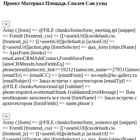
Проект
Материал
Площадь
Спален
Сан узлы
×
Array ( [form] => @FILE chunks/forms/form_meeting.tpl [snippet]
=> FormIt [frontend_css] => [[+assetsUrl]]css/default.css
[frontend_js] => [[+assetsUrl]]js/default.js [actionUrl] =>
[[+assetsUrl]]action.php [formSelector] => ajax_form [objectName]
=> AjaxForm [hooks] =>
email,amoCRMAddContact,FormItSaveForm
[amoCRMmodxAmoFieldsEq] =>
phone||email||amocrm_link==192121||amocrm_name==279511||amocr
[emailTo] => [emailCC] => [emailFrom] => no-reply@kc-gallery.ru
[emailSubject] => Заказ встречи с архитектором [emailTpl] =>
@FILE chunks/forms/email.tpl [validate] =>
phone:required,workemail:blank [validationErrorMessage] => Вам
необходимо заполнить все поля [formName] => Заказ встречи с
архитектором [formFields] => name,phone )
×
Array ( [form] => @FILE chunks/forms/form_sentence.tpl [snippet]
=> FormIt [frontend_css] => [[+assetsUrl]]css/default.css
[frontend_js] => [[+assetsUrl]]js/default.js [actionUrl] =>
[[+assetsUrl]]action.php [formSelector] => ajax_form [objectName]