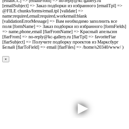
[emailCC] => [emailFrom] => no-reply@kc-gallery.ru
[emailSubject] => Заказ подборки из избранного [emailTpl] =>
@FILE chunks/forms/email.tpl [validate] =>
name:required,email:required,workemail:blank
[validationErrorMessage] => Вам необходимо заполнить все
поля [formName] => Заказ подборки из избранного [formFields]
=> name,phone,email [fiarFromName] => Красный апельсин
[fiarFrom] => no-reply@kc-gallery.ru [fiarTpl] => favoriteFiar
[fiarSubject] => Получите подборку проектов из Марксбург
Белый [fiarToField] => email [fiarFiles] => /home/s20340/www/ )
×