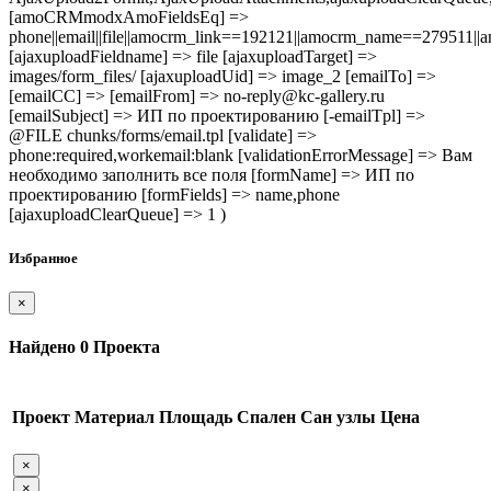
[amoCRMmodxAmoFieldsEq] =>
phone||email||file||amocrm_link==192121||amocrm_name==279511|
[ajaxuploadFieldname] => file [ajaxuploadTarget] =>
images/form_files/ [ajaxuploadUid] => image_2 [emailTo] =>
[emailCC] => [emailFrom] => no-reply@kc-gallery.ru
[emailSubject] => ИП по проектированию [-emailTpl] =>
@FILE chunks/forms/email.tpl [validate] =>
phone:required,workemail:blank [validationErrorMessage] => Вам
необходимо заполнить все поля [formName] => ИП по
проектированию [formFields] => name,phone
[ajaxuploadClearQueue] => 1 )
Избранное
×
Найдено
0
Проекта
Проект
Материал
Площадь
Спален
Сан узлы
Цена
×
×