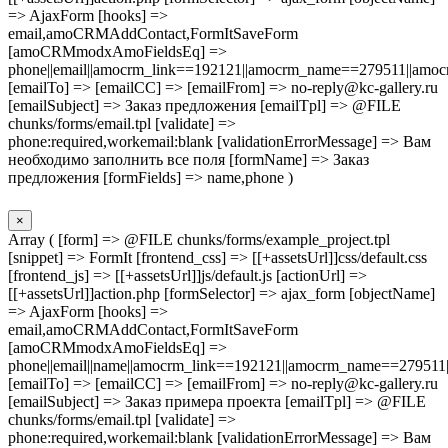
=> AjaxForm [hooks] =>
email,amoCRMAddContact,FormItSaveForm
[amoCRMmodxAmoFieldsEq] =>
phone||email||amocrm_link==192121||amocrm_name==279511||amocr
[emailTo] => [emailCC] => [emailFrom] => no-reply@kc-gallery.ru
[emailSubject] => Заказ предложения [emailTpl] => @FILE
chunks/forms/email.tpl [validate] =>
phone:required,workemail:blank [validationErrorMessage] => Вам
необходимо заполнить все поля [formName] => Заказ
предложения [formFields] => name,phone )
×
Array ( [form] => @FILE chunks/forms/example_project.tpl
[snippet] => FormIt [frontend_css] => [[+assetsUrl]]css/default.css
[frontend_js] => [[+assetsUrl]]js/default.js [actionUrl] =>
[[+assetsUrl]]action.php [formSelector] => ajax_form [objectName]
=> AjaxForm [hooks] =>
email,amoCRMAddContact,FormItSaveForm
[amoCRMmodxAmoFieldsEq] =>
phone||email||name||amocrm_link==192121||amocrm_name==279511|
[emailTo] => [emailCC] => [emailFrom] => no-reply@kc-gallery.ru
[emailSubject] => Заказ примера проекта [emailTpl] => @FILE
chunks/forms/email.tpl [validate] =>
phone:required,workemail:blank [validationErrorMessage] => Вам