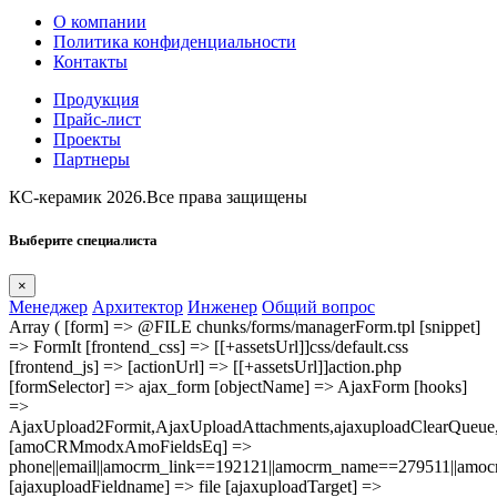
О компании
Политика конфиденциальности
Контакты
Продукция
Прайс-лист
Проекты
Партнеры
КС-керамик 2026.Все права защищены
Выберите специалиста
×
Менеджер
Архитектор
Инженер
Общий вопрос
Array ( [form] => @FILE chunks/forms/managerForm.tpl [snippet]
=> FormIt [frontend_css] => [[+assetsUrl]]css/default.css
[frontend_js] => [actionUrl] => [[+assetsUrl]]action.php
[formSelector] => ajax_form [objectName] => AjaxForm [hooks]
=>
AjaxUpload2Formit,AjaxUploadAttachments,ajaxuploadClearQue
[amoCRMmodxAmoFieldsEq] =>
phone||email||amocrm_link==192121||amocrm_name==279511||amocr
[ajaxuploadFieldname] => file [ajaxuploadTarget] =>