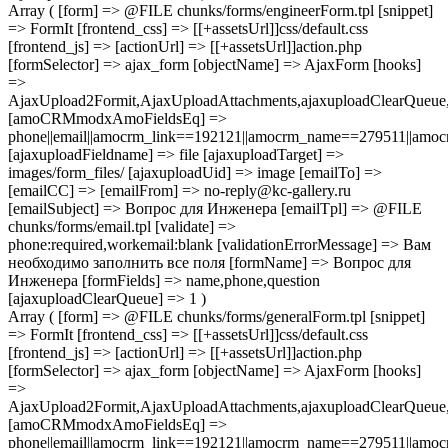
Array ( [form] => @FILE chunks/forms/engineerForm.tpl [snippet]
=> FormIt [frontend_css] => [[+assetsUrl]]css/default.css
[frontend_js] => [actionUrl] => [[+assetsUrl]]action.php
[formSelector] => ajax_form [objectName] => AjaxForm [hooks]
=>
AjaxUpload2Formit,AjaxUploadAttachments,ajaxuploadClearQue
[amoCRMmodxAmoFieldsEq] =>
phone||email||amocrm_link==192121||amocrm_name==279511||amocr
[ajaxuploadFieldname] => file [ajaxuploadTarget] =>
images/form_files/ [ajaxuploadUid] => image [emailTo] =>
[emailCC] => [emailFrom] => no-reply@kc-gallery.ru
[emailSubject] => Вопрос для Инженера [emailTpl] => @FILE
chunks/forms/email.tpl [validate] =>
phone:required,workemail:blank [validationErrorMessage] => Вам
необходимо заполнить все поля [formName] => Вопрос для
Инженера [formFields] => name,phone,question
[ajaxuploadClearQueue] => 1 )
Array ( [form] => @FILE chunks/forms/generalForm.tpl [snippet]
=> FormIt [frontend_css] => [[+assetsUrl]]css/default.css
[frontend_js] => [actionUrl] => [[+assetsUrl]]action.php
[formSelector] => ajax_form [objectName] => AjaxForm [hooks]
=>
AjaxUpload2Formit,AjaxUploadAttachments,ajaxuploadClearQue
[amoCRMmodxAmoFieldsEq] =>
phone||email||amocrm_link==192121||amocrm_name==279511||amocr