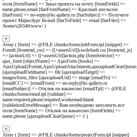
поля [formName] => Заказ проекта на почту [formFields] =>
name,phone,email [fiarFromName] => Красный апельсин
[fiarFrom] => no-reply@kc-gallery.ru [fiarSubject] => Получите
проект Марксбург Белый [fiarToField] => email [fiarFiles] =>
/home/s20340/www/ )
×
Array ( [form] => @FILE chunks/forms/jobForm.tpl [snippet] =>
FormIt [frontend_css] => [[+assetsUrl]]css/default.css [frontend_js]
=> [actionUrl] => [[+assetsUrl]]action.php [formSelector] =>
ajax_form [objectName] => AjaxForm [hooks] =>
AjaxUpload2Formit,AjaxUploadAttachments,ajaxuploadClearQueue
[ajaxuploadFieldname] => file [ajaxuploadTarget] =>
images/form_files/ [ajaxuploadUid] => image [emailTo] =>
[emailCC] => [emailFrom] => no-reply@kc-gallery.ru
[emailSubject] => Отклик на вакансию [emailTpl] => @FILE
chunks/forms/email.tpl [validate] =>
name:required,phone:required,workemail:blank
[validationErrorMessage] => Вам необходимо заполнить все
поля [formName] => Отклик на вакансию [formFields] =>
name,phone [ajaxuploadClearQueue] => 1 )
×
Array ( [form] => @FILE chunks/forms/projectForm.tpl [snippet]