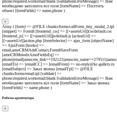
phone:required,workemail:blank [validationErrorMessage] => Вам
необходимо заполнить все поля [formName] => Посетить
объект [formFields] => name,phone )
×
Array ( [form] => @FILE chunks/forms/callForm_tiny_modal_2.tpl
[snippet] => FormIt [frontend_css] => [[+assetsUrl]]css/default.css
[frontend_js] => [[+assetsUrl]]js/default.js [actionUrl] =>
[[+assetsUrl]]action.php [formSelector] => ajax_form [objectName]
=> AjaxForm [hooks] =>
email,amoCRMAddContact,FormItSaveForm
[amoCRMmodxAmoFieldsEq] =>
phone||email||amocrm_link==192121||amocrm_name==279511||amocr
[emailTo] => [emailCC] => [emailFrom] => no-reply@kc-gallery.ru
[emailSubject] => Заказ звонка [emailTpl] => @FILE
chunks/forms/email.tpl [validate] =>
phone:required,workemail:blank [validationErrorMessage] => Вам
необходимо заполнить все поля [formName] => Заказ звонка
[formFields] => name,phone )
Работы архитектора
×