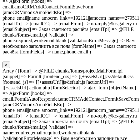
=> AjaxForm [hooks] =>
email,amoCRMAddContact,FormItSaveForm
[amoCRMmodxAmoFieldsEq] =>
phone||email||name||amocrm_link==192121||amocrm_name==279511|
[emailTo] => [emailCC] => [emailFrom] => no-reply@kc-gallery.ru
[emailSubject] => Заказ сметного расчёта [emailTpl] => @FILE
chunks/forms/email.tpl [validate] =>
phone:required,workemail:blank [validationErrorMessage] => Вам
необходимо заполнить все поля [formName] => Заказ сметного
расчёта [formFields] => name,phone,email )
×
Array ( [form] => @FILE chunks/forms/projectMailForm.tpl
[snippet] => FormIt [frontend_css] => [[+assetsUrl]]css/default.css
[frontend_js] => [[+assetsUrl]]js/default.js [actionUrl] =>
[[+assetsUrl]]action.php [formSelector] => ajax_form [objectName]
=> AjaxForm [hooks] =>
email,FormItAutoResponder,amoCRMAddContact,FormItSaveForm
[amoCRMmodxAmoFieldsEq] =>
phone||email||name||amocrm_link==192121||amocrm_name==279511|
[emailTo] => [emailCC] => [emailFrom] => no-reply@kc-gallery.ru
[emailSubject] => Заказ проекта на почту [emailTpl] => @FILE
chunks/forms/email.tpl [validate] =>
name:required,email:required,workemail:blank
[validationErrorMessage] => Вам необходимо заполнить все