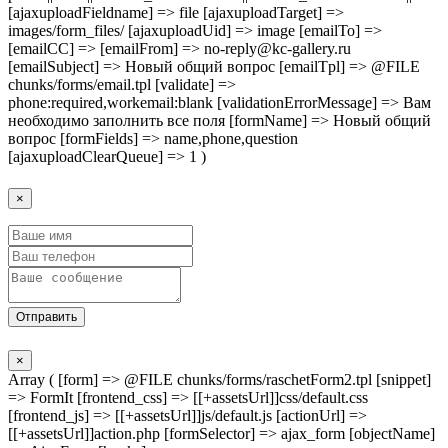
[ajaxuploadFieldname] => file [ajaxuploadTarget] =>
images/form_files/ [ajaxuploadUid] => image [emailTo] =>
[emailCC] => [emailFrom] => no-reply@kc-gallery.ru
[emailSubject] => Новый общий вопрос [emailTpl] => @FILE
chunks/forms/email.tpl [validate] =>
phone:required,workemail:blank [validationErrorMessage] => Вам
необходимо заполнить все поля [formName] => Новый общий
вопрос [formFields] => name,phone,question
[ajaxuploadClearQueue] => 1 )
×
Отправить
×
Array ( [form] => @FILE chunks/forms/raschetForm2.tpl [snippet]
=> FormIt [frontend_css] => [[+assetsUrl]]css/default.css
[frontend_js] => [[+assetsUrl]]js/default.js [actionUrl] =>
[[+assetsUrl]]action.php [formSelector] => ajax_form [objectName]