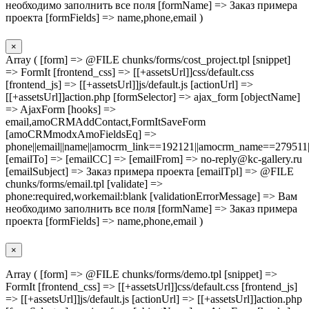
необходимо заполнить все поля [formName] => Заказ примера
проекта [formFields] => name,phone,email )
×
Array ( [form] => @FILE chunks/forms/cost_project.tpl [snippet]
=> FormIt [frontend_css] => [[+assetsUrl]]css/default.css
[frontend_js] => [[+assetsUrl]]js/default.js [actionUrl] =>
[[+assetsUrl]]action.php [formSelector] => ajax_form [objectName]
=> AjaxForm [hooks] =>
email,amoCRMAddContact,FormItSaveForm
[amoCRMmodxAmoFieldsEq] =>
phone||email||name||amocrm_link==192121||amocrm_name==279511|
[emailTo] => [emailCC] => [emailFrom] => no-reply@kc-gallery.ru
[emailSubject] => Заказ примера проекта [emailTpl] => @FILE
chunks/forms/email.tpl [validate] =>
phone:required,workemail:blank [validationErrorMessage] => Вам
необходимо заполнить все поля [formName] => Заказ примера
проекта [formFields] => name,phone,email )
×
Array ( [form] => @FILE chunks/forms/demo.tpl [snippet] =>
FormIt [frontend_css] => [[+assetsUrl]]css/default.css [frontend_js]
=> [[+assetsUrl]]js/default.js [actionUrl] => [[+assetsUrl]]action.php