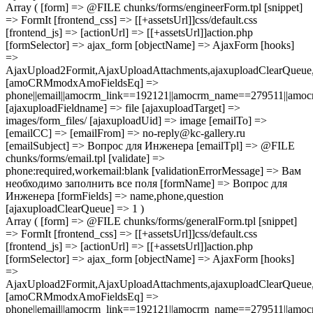
Array ( [form] => @FILE chunks/forms/engineerForm.tpl [snippet]
=> FormIt [frontend_css] => [[+assetsUrl]]css/default.css
[frontend_js] => [actionUrl] => [[+assetsUrl]]action.php
[formSelector] => ajax_form [objectName] => AjaxForm [hooks]
=>
AjaxUpload2Formit,AjaxUploadAttachments,ajaxuploadClearQue
[amoCRMmodxAmoFieldsEq] =>
phone||email||amocrm_link==192121||amocrm_name==279511||amocr
[ajaxuploadFieldname] => file [ajaxuploadTarget] =>
images/form_files/ [ajaxuploadUid] => image [emailTo] =>
[emailCC] => [emailFrom] => no-reply@kc-gallery.ru
[emailSubject] => Вопрос для Инженера [emailTpl] => @FILE
chunks/forms/email.tpl [validate] =>
phone:required,workemail:blank [validationErrorMessage] => Вам
необходимо заполнить все поля [formName] => Вопрос для
Инженера [formFields] => name,phone,question
[ajaxuploadClearQueue] => 1 )
Array ( [form] => @FILE chunks/forms/generalForm.tpl [snippet]
=> FormIt [frontend_css] => [[+assetsUrl]]css/default.css
[frontend_js] => [actionUrl] => [[+assetsUrl]]action.php
[formSelector] => ajax_form [objectName] => AjaxForm [hooks]
=>
AjaxUpload2Formit,AjaxUploadAttachments,ajaxuploadClearQue
[amoCRMmodxAmoFieldsEq] =>
phone||email||amocrm_link==192121||amocrm_name==279511||amocr