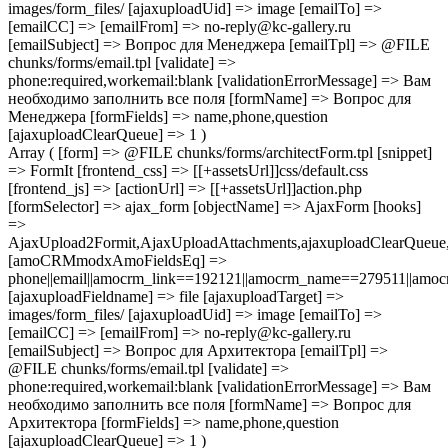
images/form_files/ [ajaxuploadUid] => image [emailTo] =>
[emailCC] => [emailFrom] => no-reply@kc-gallery.ru
[emailSubject] => Вопрос для Менеджера [emailTpl] => @FILE
chunks/forms/email.tpl [validate] =>
phone:required,workemail:blank [validationErrorMessage] => Вам
необходимо заполнить все поля [formName] => Вопрос для
Менеджера [formFields] => name,phone,question
[ajaxuploadClearQueue] => 1 )
Array ( [form] => @FILE chunks/forms/architectForm.tpl [snippet]
=> FormIt [frontend_css] => [[+assetsUrl]]css/default.css
[frontend_js] => [actionUrl] => [[+assetsUrl]]action.php
[formSelector] => ajax_form [objectName] => AjaxForm [hooks]
=>
AjaxUpload2Formit,AjaxUploadAttachments,ajaxuploadClearQue
[amoCRMmodxAmoFieldsEq] =>
phone||email||amocrm_link==192121||amocrm_name==279511||amocr
[ajaxuploadFieldname] => file [ajaxuploadTarget] =>
images/form_files/ [ajaxuploadUid] => image [emailTo] =>
[emailCC] => [emailFrom] => no-reply@kc-gallery.ru
[emailSubject] => Вопрос для Архитектора [emailTpl] =>
@FILE chunks/forms/email.tpl [validate] =>
phone:required,workemail:blank [validationErrorMessage] => Вам
необходимо заполнить все поля [formName] => Вопрос для
Архитектора [formFields] => name,phone,question
[ajaxuploadClearQueue] => 1 )