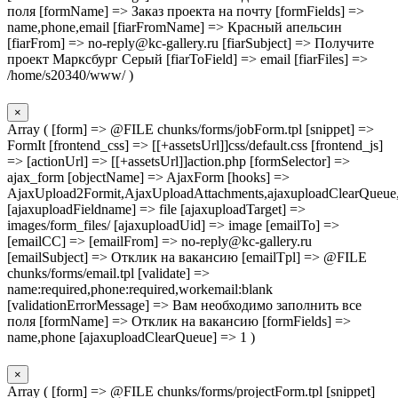
поля [formName] => Заказ проекта на почту [formFields] =>
name,phone,email [fiarFromName] => Красный апельсин
[fiarFrom] => no-reply@kc-gallery.ru [fiarSubject] => Получите
проект Марксбург Серый [fiarToField] => email [fiarFiles] =>
/home/s20340/www/ )
×
Array ( [form] => @FILE chunks/forms/jobForm.tpl [snippet] =>
FormIt [frontend_css] => [[+assetsUrl]]css/default.css [frontend_js]
=> [actionUrl] => [[+assetsUrl]]action.php [formSelector] =>
ajax_form [objectName] => AjaxForm [hooks] =>
AjaxUpload2Formit,AjaxUploadAttachments,ajaxuploadClearQueue
[ajaxuploadFieldname] => file [ajaxuploadTarget] =>
images/form_files/ [ajaxuploadUid] => image [emailTo] =>
[emailCC] => [emailFrom] => no-reply@kc-gallery.ru
[emailSubject] => Отклик на вакансию [emailTpl] => @FILE
chunks/forms/email.tpl [validate] =>
name:required,phone:required,workemail:blank
[validationErrorMessage] => Вам необходимо заполнить все
поля [formName] => Отклик на вакансию [formFields] =>
name,phone [ajaxuploadClearQueue] => 1 )
×
Array ( [form] => @FILE chunks/forms/projectForm.tpl [snippet]