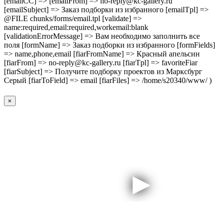
[emailCC] => [emailFrom] => no-reply@kc-gallery.ru
[emailSubject] => Заказ подборки из избранного [emailTpl] =>
@FILE chunks/forms/email.tpl [validate] =>
name:required,email:required,workemail:blank
[validationErrorMessage] => Вам необходимо заполнить все
поля [formName] => Заказ подборки из избранного [formFields]
=> name,phone,email [fiarFromName] => Красный апельсин
[fiarFrom] => no-reply@kc-gallery.ru [fiarTpl] => favoriteFiar
[fiarSubject] => Получите подборку проектов из Марксбург
Серый [fiarToField] => email [fiarFiles] => /home/s20340/www/ )
×