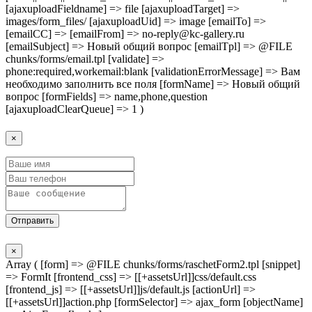
[ajaxuploadFieldname] => file [ajaxuploadTarget] =>
images/form_files/ [ajaxuploadUid] => image [emailTo] =>
[emailCC] => [emailFrom] => no-reply@kc-gallery.ru
[emailSubject] => Новый общий вопрос [emailTpl] => @FILE
chunks/forms/email.tpl [validate] =>
phone:required,workemail:blank [validationErrorMessage] => Вам
необходимо заполнить все поля [formName] => Новый общий
вопрос [formFields] => name,phone,question
[ajaxuploadClearQueue] => 1 )
×
Отправить
×
Array ( [form] => @FILE chunks/forms/raschetForm2.tpl [snippet]
=> FormIt [frontend_css] => [[+assetsUrl]]css/default.css
[frontend_js] => [[+assetsUrl]]js/default.js [actionUrl] =>
[[+assetsUrl]]action.php [formSelector] => ajax_form [objectName]