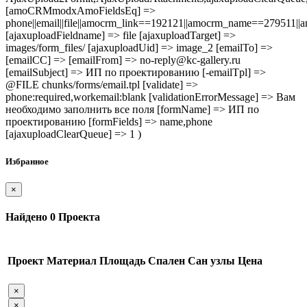
[amoCRMmodxAmoFieldsEq] =>
phone||email||file||amocrm_link==192121||amocrm_name==279511|
[ajaxuploadFieldname] => file [ajaxuploadTarget] =>
images/form_files/ [ajaxuploadUid] => image_2 [emailTo] =>
[emailCC] => [emailFrom] => no-reply@kc-gallery.ru
[emailSubject] => ИП по проектированию [-emailTpl] =>
@FILE chunks/forms/email.tpl [validate] =>
phone:required,workemail:blank [validationErrorMessage] => Вам
необходимо заполнить все поля [formName] => ИП по
проектированию [formFields] => name,phone
[ajaxuploadClearQueue] => 1 )
Избранное
×
Найдено
0
Проекта
Проект
Материал
Площадь
Спален
Сан узлы
Цена
×
×