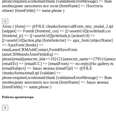
phone:required,workemail:blank [validationErrorMessage] => Вам
необходимо заполнить все поля [formName] => Посетить
объект [formFields] => name,phone )
×
Array ( [form] => @FILE chunks/forms/callForm_tiny_modal_2.tpl
[snippet] => FormIt [frontend_css] => [[+assetsUrl]]css/default.css
[frontend_js] => [[+assetsUrl]]js/default.js [actionUrl] =>
[[+assetsUrl]]action.php [formSelector] => ajax_form [objectName]
=> AjaxForm [hooks] =>
email,amoCRMAddContact,FormItSaveForm
[amoCRMmodxAmoFieldsEq] =>
phone||email||amocrm_link==192121||amocrm_name==279511||amocr
[emailTo] => [emailCC] => [emailFrom] => no-reply@kc-gallery.ru
[emailSubject] => Заказ звонка [emailTpl] => @FILE
chunks/forms/email.tpl [validate] =>
phone:required,workemail:blank [validationErrorMessage] => Вам
необходимо заполнить все поля [formName] => Заказ звонка
[formFields] => name,phone )
Работы архитектора
×