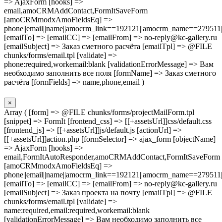
=> AjaxForm [hooks] =>
email,amoCRMAddContact,FormItSaveForm
[amoCRMmodxAmoFieldsEq] =>
phone||email||name||amocrm_link==192121||amocrm_name==279511|
[emailTo] => [emailCC] => [emailFrom] => no-reply@kc-gallery.ru
[emailSubject] => Заказ сметного расчёта [emailTpl] => @FILE
chunks/forms/email.tpl [validate] =>
phone:required,workemail:blank [validationErrorMessage] => Вам
необходимо заполнить все поля [formName] => Заказ сметного
расчёта [formFields] => name,phone,email )
×
Array ( [form] => @FILE chunks/forms/projectMailForm.tpl
[snippet] => FormIt [frontend_css] => [[+assetsUrl]]css/default.css
[frontend_js] => [[+assetsUrl]]js/default.js [actionUrl] =>
[[+assetsUrl]]action.php [formSelector] => ajax_form [objectName]
=> AjaxForm [hooks] =>
email,FormItAutoResponder,amoCRMAddContact,FormItSaveForm
[amoCRMmodxAmoFieldsEq] =>
phone||email||name||amocrm_link==192121||amocrm_name==279511|
[emailTo] => [emailCC] => [emailFrom] => no-reply@kc-gallery.ru
[emailSubject] => Заказ проекта на почту [emailTpl] => @FILE
chunks/forms/email.tpl [validate] =>
name:required,email:required,workemail:blank
[validationErrorMessage] => Вам необходимо заполнить все