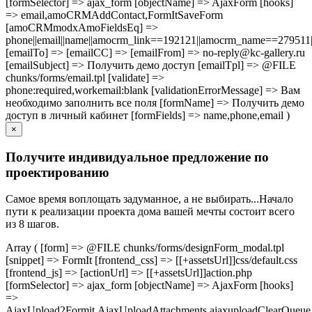
[formSelector] => ajax_form [objectName] => AjaxForm [hooks]
=> email,amoCRMAddContact,FormItSaveForm
[amoCRMmodxAmoFieldsEq] =>
phone||email||name||amocrm_link==192121||amocrm_name==279511|
[emailTo] => [emailCC] => [emailFrom] => no-reply@kc-gallery.ru
[emailSubject] => Получить демо доступ [emailTpl] => @FILE
chunks/forms/email.tpl [validate] =>
phone:required,workemail:blank [validationErrorMessage] => Вам
необходимо заполнить все поля [formName] => Получить демо
доступ в личный кабинет [formFields] => name,phone,email )
×
Получите индивидуальное предложение по
проектированию
Самое время воплощать задуманное, а не выбирать...Начало
пути к реализации проекта дома вашей мечты состоит всего
из 8 шагов.
Array ( [form] => @FILE chunks/forms/designForm_modal.tpl
[snippet] => FormIt [frontend_css] => [[+assetsUrl]]css/default.css
[frontend_js] => [actionUrl] => [[+assetsUrl]]action.php
[formSelector] => ajax_form [objectName] => AjaxForm [hooks]
=>
AjaxUpload2Formit,AjaxUploadAttachments,ajaxuploadClearQue