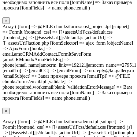
необходимо заполнить все поля [formName] => Заказ примера
проекта [formFields] => name,phone,email )
×
Array ( [form] => @FILE chunks/forms/cost_project.tpl [snippet]
=> FormIt [frontend_css] => [[+assetsUrl]]css/default.css
[frontend_js] => [[+assetsUrl]]js/default.js [actionUrl] =>
[[+assetsUrl]]action.php [formSelector] => ajax_form [objectName]
=> AjaxForm [hooks] =>
email,amoCRMAddContact,FormItSaveForm
[amoCRMmodxAmoFieldsEq] =>
phone||email||name||amocrm_link==192121||amocrm_name==279511|
[emailTo] => [emailCC] => [emailFrom] => no-reply@kc-gallery.ru
[emailSubject] => Заказ примера проекта [emailTpl] => @FILE
chunks/forms/email.tpl [validate] =>
phone:required,workemail:blank [validationErrorMessage] => Вам
необходимо заполнить все поля [formName] => Заказ примера
проекта [formFields] => name,phone,email )
×
Array ( [form] => @FILE chunks/forms/demo.tpl [snippet] =>
FormIt [frontend_css] => [[+assetsUrl]]css/default.css [frontend_js]
=> [[+assetsUrl]]js/default.js [actionUrl] => [[+assetsUrl]]action.php