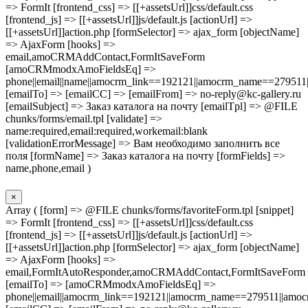
=> FormIt [frontend_css] => [[+assetsUrl]]css/default.css
[frontend_js] => [[+assetsUrl]]js/default.js [actionUrl] =>
[[+assetsUrl]]action.php [formSelector] => ajax_form [objectName]
=> AjaxForm [hooks] =>
email,amoCRMAddContact,FormItSaveForm
[amoCRMmodxAmoFieldsEq] =>
phone||email||name||amocrm_link==192121||amocrm_name==279511|
[emailTo] => [emailCC] => [emailFrom] => no-reply@kc-gallery.ru
[emailSubject] => Заказ каталога на почту [emailTpl] => @FILE
chunks/forms/email.tpl [validate] =>
name:required,email:required,workemail:blank
[validationErrorMessage] => Вам необходимо заполнить все
поля [formName] => Заказ каталога на почту [formFields] =>
name,phone,email )
×
Array ( [form] => @FILE chunks/forms/favoriteForm.tpl [snippet]
=> FormIt [frontend_css] => [[+assetsUrl]]css/default.css
[frontend_js] => [[+assetsUrl]]js/default.js [actionUrl] =>
[[+assetsUrl]]action.php [formSelector] => ajax_form [objectName]
=> AjaxForm [hooks] =>
email,FormItAutoResponder,amoCRMAddContact,FormItSaveForm
[emailTo] => [amoCRMmodxAmoFieldsEq] =>
phone||email||amocrm_link==192121||amocrm_name==279511||amocr