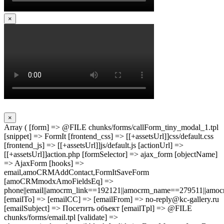
×
×
Array ( [form] => @FILE chunks/forms/callForm_tiny_modal_1.tpl
[snippet] => FormIt [frontend_css] => [[+assetsUrl]]css/default.css
[frontend_js] => [[+assetsUrl]]js/default.js [actionUrl] =>
[[+assetsUrl]]action.php [formSelector] => ajax_form [objectName]
=> AjaxForm [hooks] =>
email,amoCRMAddContact,FormItSaveForm
[amoCRMmodxAmoFieldsEq] =>
phone||email||amocrm_link==192121||amocrm_name==279511||amocr
[emailTo] => [emailCC] => [emailFrom] => no-reply@kc-gallery.ru
[emailSubject] => Посетить объект [emailTpl] => @FILE
chunks/forms/email.tpl [validate] =>