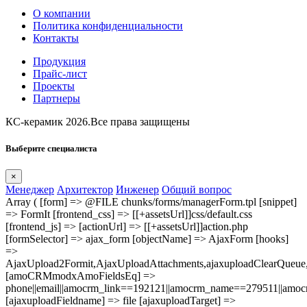
О компании
Политика конфиденциальности
Контакты
Продукция
Прайс-лист
Проекты
Партнеры
КС-керамик 2026.Все права защищены
Выберите специалиста
×
Менеджер
Архитектор
Инженер
Общий вопрос
Array ( [form] => @FILE chunks/forms/managerForm.tpl [snippet]
=> FormIt [frontend_css] => [[+assetsUrl]]css/default.css
[frontend_js] => [actionUrl] => [[+assetsUrl]]action.php
[formSelector] => ajax_form [objectName] => AjaxForm [hooks]
=>
AjaxUpload2Formit,AjaxUploadAttachments,ajaxuploadClearQue
[amoCRMmodxAmoFieldsEq] =>
phone||email||amocrm_link==192121||amocrm_name==279511||amocr
[ajaxuploadFieldname] => file [ajaxuploadTarget] =>