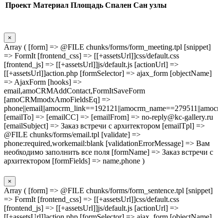
Проект
Материал
Площадь
Спален
Сан узлы
×
Array ( [form] => @FILE chunks/forms/form_meeting.tpl [snippet]
=> FormIt [frontend_css] => [[+assetsUrl]]css/default.css
[frontend_js] => [[+assetsUrl]]js/default.js [actionUrl] =>
[[+assetsUrl]]action.php [formSelector] => ajax_form [objectName]
=> AjaxForm [hooks] =>
email,amoCRMAddContact,FormItSaveForm
[amoCRMmodxAmoFieldsEq] =>
phone||email||amocrm_link==192121||amocrm_name==279511||amocr
[emailTo] => [emailCC] => [emailFrom] => no-reply@kc-gallery.ru
[emailSubject] => Заказ встречи с архитектором [emailTpl] =>
@FILE chunks/forms/email.tpl [validate] =>
phone:required,workemail:blank [validationErrorMessage] => Вам
необходимо заполнить все поля [formName] => Заказ встречи с
архитектором [formFields] => name,phone )
×
Array ( [form] => @FILE chunks/forms/form_sentence.tpl [snippet]
=> FormIt [frontend_css] => [[+assetsUrl]]css/default.css
[frontend_js] => [[+assetsUrl]]js/default.js [actionUrl] =>
[[+assetsUrl]]action.php [formSelector] => ajax_form [objectName]