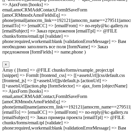
=> AjaxForm [hooks] =>
email,amoCRMAddContact,FormItSaveForm
[amoCRMmodxAmoFieldsEq] =>
phone||email||amocrm_link==192121||amocrm_name==279511||amocr
[emailTo] => [emailCC] => [emailFrom] => no-reply@kc-gallery.ru
[emailSubject] => Заказ предложения [emailTpl] => @FILE
chunks/forms/email.tpl [validate] =>
phone:required,workemail:blank [validationErrorMessage] => Вам
необходимо заполнить все поля [formName] => Заказ
предложения [formFields] => name,phone )
×
Array ( [form] => @FILE chunks/forms/example_project.tpl
[snippet] => FormIt [frontend_css] => [[+assetsUrl]]css/default.css
[frontend_js] => [[+assetsUrl]]js/default.js [actionUrl] =>
[[+assetsUrl]]action.php [formSelector] => ajax_form [objectName]
=> AjaxForm [hooks] =>
email,amoCRMAddContact,FormItSaveForm
[amoCRMmodxAmoFieldsEq] =>
phone||email||name||amocrm_link==192121||amocrm_name==279511|
[emailTo] => [emailCC] => [emailFrom] => no-reply@kc-gallery.ru
[emailSubject] => Заказ примера проекта [emailTpl] => @FILE
chunks/forms/email.tpl [validate] =>
phone:required,workemail:blank [validationErrorMessage] => Вам