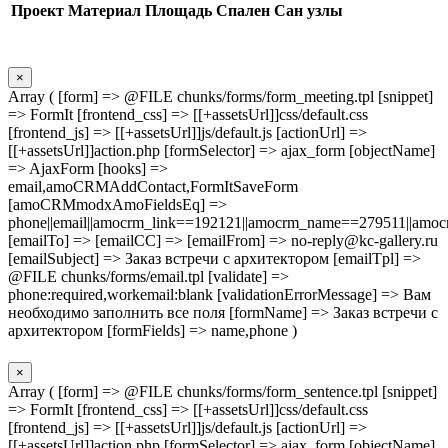
Проект
Материал
Площадь
Спален
Сан узлы
×
Array ( [form] => @FILE chunks/forms/form_meeting.tpl [snippet]
=> FormIt [frontend_css] => [[+assetsUrl]]css/default.css
[frontend_js] => [[+assetsUrl]]js/default.js [actionUrl] =>
[[+assetsUrl]]action.php [formSelector] => ajax_form [objectName]
=> AjaxForm [hooks] =>
email,amoCRMAddContact,FormItSaveForm
[amoCRMmodxAmoFieldsEq] =>
phone||email||amocrm_link==192121||amocrm_name==279511||amocr
[emailTo] => [emailCC] => [emailFrom] => no-reply@kc-gallery.ru
[emailSubject] => Заказ встречи с архитектором [emailTpl] =>
@FILE chunks/forms/email.tpl [validate] =>
phone:required,workemail:blank [validationErrorMessage] => Вам
необходимо заполнить все поля [formName] => Заказ встречи с
архитектором [formFields] => name,phone )
×
Array ( [form] => @FILE chunks/forms/form_sentence.tpl [snippet]
=> FormIt [frontend_css] => [[+assetsUrl]]css/default.css
[frontend_js] => [[+assetsUrl]]js/default.js [actionUrl] =>
[[+assetsUrl]]action.php [formSelector] => ajax_form [objectName]