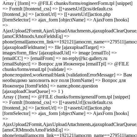
Array ( [form] => @FILE chunks/forms/engineerForm.tpl [snippet]
=> FormIt [frontend_css] => [[+assetsUrl]]css/default.css
[frontend_js] => [actionUrl] => [[+assetsUrl]]action.php
[formSelector] => ajax_form [objectName] => AjaxForm [hooks]
=>
AjaxUpload2Formit,AjaxUploadAttachments,ajaxuploadClearQue
[amoCRMmodxAmoFieldsEq] =>
phone||email||amocrm_link==192121||amocrm_name==279511||amocr
[ajaxuploadFieldname] => file [ajaxuploadTarget] =>
images/form_files/ [ajaxuploadUid] => image [emailTo] =>
[emailCC] => [emailFrom] => no-reply@kc-gallery.ru
[emailSubject] => Вопрос для Инженера [emailTpl] => @FILE
chunks/forms/email.tpl [validate] =>
phone:required,workemail:blank [validationErrorMessage] => Вам
необходимо заполнить все поля [formName] => Вопрос для
Инженера [formFields] => name,phone,question
[ajaxuploadClearQueue] => 1 )
Array ( [form] => @FILE chunks/forms/generalForm.tpl [snippet]
=> FormIt [frontend_css] => [[+assetsUrl]]css/default.css
[frontend_js] => [actionUrl] => [[+assetsUrl]]action.php
[formSelector] => ajax_form [objectName] => AjaxForm [hooks]
=>
AjaxUpload2Formit,AjaxUploadAttachments,ajaxuploadClearQue
[amoCRMmodxAmoFieldsEq] =>
phone||email||amocrm_link==192121||amocrm_name==279511||amocr