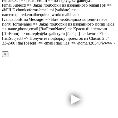
[emailCC] => [emailFrom] => no-reply@kc-gallery.ru
[emailSubject] => Заказ подборки из избранного [emailTpl] =>
@FILE chunks/forms/email.tpl [validate] =>
name:required,email:required,workemail:blank
[validationErrorMessage] => Вам необходимо заполнить все
поля [formName] => Заказ подборки из избранного [formFields]
=> name,phone,email [fiarFromName] => Красный апельсин
[fiarFrom] => no-reply@kc-gallery.ru [fiarTpl] => favoriteFiar
[fiarSubject] => Получите подборку проектов из Сlassic 5-54-
33-2-00 [fiarToField] => email [fiarFiles] => /home/s20340/www/ )
×