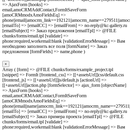
=> AjaxForm [hooks] =>
email,amoCRMAddContact,FormItSaveForm
[amoCRMmodxAmoFieldsEq] =>
phone||email||amocrm_link==192121||amocrm_name==279511||amocr
[emailTo] => [emailCC] => [emailFrom] => no-reply@kc-gallery.ru
[emailSubject] => Заказ предложения [emailTpl] => @FILE
chunks/forms/email.tpl [validate] =>
phone:required,workemail:blank [validationErrorMessage] => Вам
необходимо заполнить все поля [formName] => Заказ
предложения [formFields] => name,phone )
×
Array ( [form] => @FILE chunks/forms/example_project.tpl
[snippet] => FormIt [frontend_css] => [[+assetsUrl]]css/default.css
[frontend_js] => [[+assetsUrl]]js/default.js [actionUrl] =>
[[+assetsUrl]]action.php [formSelector] => ajax_form [objectName]
=> AjaxForm [hooks] =>
email,amoCRMAddContact,FormItSaveForm
[amoCRMmodxAmoFieldsEq] =>
phone||email||name||amocrm_link==192121||amocrm_name==279511|
[emailTo] => [emailCC] => [emailFrom] => no-reply@kc-gallery.ru
[emailSubject] => Заказ примера проекта [emailTpl] => @FILE
chunks/forms/email.tpl [validate] =>
phone:required,workemail:blank [validationErrorMessage] => Вам