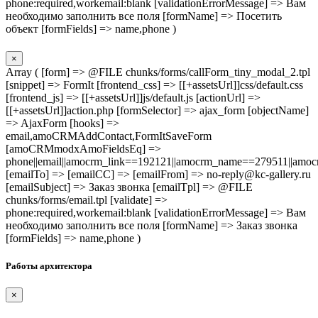
phone:required,workemail:blank [validationErrorMessage] => Вам
необходимо заполнить все поля [formName] => Посетить
объект [formFields] => name,phone )
×
Array ( [form] => @FILE chunks/forms/callForm_tiny_modal_2.tpl
[snippet] => FormIt [frontend_css] => [[+assetsUrl]]css/default.css
[frontend_js] => [[+assetsUrl]]js/default.js [actionUrl] =>
[[+assetsUrl]]action.php [formSelector] => ajax_form [objectName]
=> AjaxForm [hooks] =>
email,amoCRMAddContact,FormItSaveForm
[amoCRMmodxAmoFieldsEq] =>
phone||email||amocrm_link==192121||amocrm_name==279511||amocr
[emailTo] => [emailCC] => [emailFrom] => no-reply@kc-gallery.ru
[emailSubject] => Заказ звонка [emailTpl] => @FILE
chunks/forms/email.tpl [validate] =>
phone:required,workemail:blank [validationErrorMessage] => Вам
необходимо заполнить все поля [formName] => Заказ звонка
[formFields] => name,phone )
Работы архитектора
×