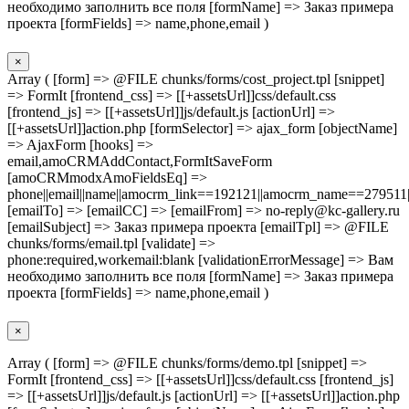
необходимо заполнить все поля [formName] => Заказ примера
проекта [formFields] => name,phone,email )
×
Array ( [form] => @FILE chunks/forms/cost_project.tpl [snippet]
=> FormIt [frontend_css] => [[+assetsUrl]]css/default.css
[frontend_js] => [[+assetsUrl]]js/default.js [actionUrl] =>
[[+assetsUrl]]action.php [formSelector] => ajax_form [objectName]
=> AjaxForm [hooks] =>
email,amoCRMAddContact,FormItSaveForm
[amoCRMmodxAmoFieldsEq] =>
phone||email||name||amocrm_link==192121||amocrm_name==279511|
[emailTo] => [emailCC] => [emailFrom] => no-reply@kc-gallery.ru
[emailSubject] => Заказ примера проекта [emailTpl] => @FILE
chunks/forms/email.tpl [validate] =>
phone:required,workemail:blank [validationErrorMessage] => Вам
необходимо заполнить все поля [formName] => Заказ примера
проекта [formFields] => name,phone,email )
×
Array ( [form] => @FILE chunks/forms/demo.tpl [snippet] =>
FormIt [frontend_css] => [[+assetsUrl]]css/default.css [frontend_js]
=> [[+assetsUrl]]js/default.js [actionUrl] => [[+assetsUrl]]action.php