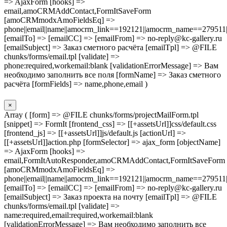
=> AjaxForm [hooks] =>
email,amoCRMAddContact,FormItSaveForm
[amoCRMmodxAmoFieldsEq] =>
phone||email||name||amocrm_link==192121||amocrm_name==279511|
[emailTo] => [emailCC] => [emailFrom] => no-reply@kc-gallery.ru
[emailSubject] => Заказ сметного расчёта [emailTpl] => @FILE
chunks/forms/email.tpl [validate] =>
phone:required,workemail:blank [validationErrorMessage] => Вам
необходимо заполнить все поля [formName] => Заказ сметного
расчёта [formFields] => name,phone,email )
×
Array ( [form] => @FILE chunks/forms/projectMailForm.tpl
[snippet] => FormIt [frontend_css] => [[+assetsUrl]]css/default.css
[frontend_js] => [[+assetsUrl]]js/default.js [actionUrl] =>
[[+assetsUrl]]action.php [formSelector] => ajax_form [objectName]
=> AjaxForm [hooks] =>
email,FormItAutoResponder,amoCRMAddContact,FormItSaveForm
[amoCRMmodxAmoFieldsEq] =>
phone||email||name||amocrm_link==192121||amocrm_name==279511|
[emailTo] => [emailCC] => [emailFrom] => no-reply@kc-gallery.ru
[emailSubject] => Заказ проекта на почту [emailTpl] => @FILE
chunks/forms/email.tpl [validate] =>
name:required,email:required,workemail:blank
[validationErrorMessage] => Вам необходимо заполнить все