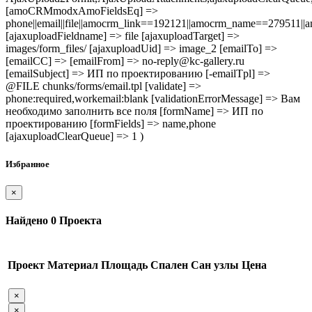
[amoCRMmodxAmoFieldsEq] =>
phone||email||file||amocrm_link==192121||amocrm_name==279511|
[ajaxuploadFieldname] => file [ajaxuploadTarget] =>
images/form_files/ [ajaxuploadUid] => image_2 [emailTo] =>
[emailCC] => [emailFrom] => no-reply@kc-gallery.ru
[emailSubject] => ИП по проектированию [-emailTpl] =>
@FILE chunks/forms/email.tpl [validate] =>
phone:required,workemail:blank [validationErrorMessage] => Вам
необходимо заполнить все поля [formName] => ИП по
проектированию [formFields] => name,phone
[ajaxuploadClearQueue] => 1 )
Избранное
×
Найдено
0
Проекта
Проект
Материал
Площадь
Спален
Сан узлы
Цена
×
×