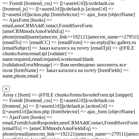
=> FormIt [frontend_css] => [[+assetsUrl]]css/default.css
[frontend_js] => [[+assetsUrl]]js/default.js [actionUrl] =>
[[+assetsUrl]]action.php [formSelector] => ajax_form [objectName]
=> AjaxForm [hooks] =>
email,amoCRMAddContact,FormItSaveForm
[amoCRMmodxAmoFieldsEq] =>
phone||email||name||amocrm_link==192121||amocrm_name==279511|
[emailTo] => [emailCC] => [emailFrom] => no-reply@kc-gallery.ru
[emailSubject] => Заказ каталога на почту [emailTpl] => @FILE
chunks/forms/email.tpl [validate] =>
name:required,email:required,workemail:blank
[validationErrorMessage] => Вам необходимо заполнить все
поля [formName] => Заказ каталога на почту [formFields] =>
name,phone,email )
×
Array ( [form] => @FILE chunks/forms/favoriteForm.tpl [snippet]
=> FormIt [frontend_css] => [[+assetsUrl]]css/default.css
[frontend_js] => [[+assetsUrl]]js/default.js [actionUrl] =>
[[+assetsUrl]]action.php [formSelector] => ajax_form [objectName]
=> AjaxForm [hooks] =>
email,FormItAutoResponder,amoCRMAddContact,FormItSaveForm
[emailTo] => [amoCRMmodxAmoFieldsEq] =>
phone||email||amocrm_link==192121||amocrm_name==279511||amocr