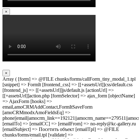
×
×
Array ( [form] => @FILE chunks/forms/callForm_tiny_modal_1.tpl
[snippet] => FormIt [frontend_css] => [[+assetsUrl]]css/default.css
[frontend_js] => [[+assetsUrl]]js/default.js [actionUrl] =>
[[+assetsUrl]]action.php [formSelector] => ajax_form [objectName]
=> AjaxForm [hooks] =>
email,amoCRMAddContact,FormItSaveForm
[amoCRMmodxAmoFieldsEq] =>
phone||email||amocrm_link==192121||amocrm_name==279511||amocr
[emailTo] => [emailCC] => [emailFrom] => no-reply@kc-gallery.ru
[emailSubject] => Посетить объект [emailTpl] => @FILE
chunks/forms/email.tpl [validate] =>