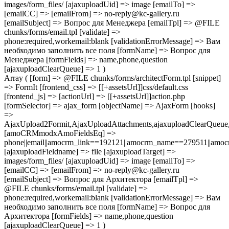
images/form_files/ [ajaxuploadUid] => image [emailTo] =>
[emailCC] => [emailFrom] => no-reply@kc-gallery.ru
[emailSubject] => Вопрос для Менеджера [emailTpl] => @FILE
chunks/forms/email.tpl [validate] =>
phone:required,workemail:blank [validationErrorMessage] => Вам
необходимо заполнить все поля [formName] => Вопрос для
Менеджера [formFields] => name,phone,question
[ajaxuploadClearQueue] => 1 )
Array ( [form] => @FILE chunks/forms/architectForm.tpl [snippet]
=> FormIt [frontend_css] => [[+assetsUrl]]css/default.css
[frontend_js] => [actionUrl] => [[+assetsUrl]]action.php
[formSelector] => ajax_form [objectName] => AjaxForm [hooks]
=>
AjaxUpload2Formit,AjaxUploadAttachments,ajaxuploadClearQue
[amoCRMmodxAmoFieldsEq] =>
phone||email||amocrm_link==192121||amocrm_name==279511||amocr
[ajaxuploadFieldname] => file [ajaxuploadTarget] =>
images/form_files/ [ajaxuploadUid] => image [emailTo] =>
[emailCC] => [emailFrom] => no-reply@kc-gallery.ru
[emailSubject] => Вопрос для Архитектора [emailTpl] =>
@FILE chunks/forms/email.tpl [validate] =>
phone:required,workemail:blank [validationErrorMessage] => Вам
необходимо заполнить все поля [formName] => Вопрос для
Архитектора [formFields] => name,phone,question
[ajaxuploadClearQueue] => 1 )