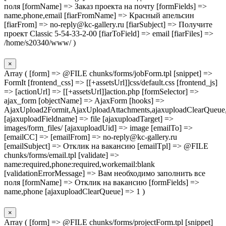
поля [formName] => Заказ проекта на почту [formFields] =>
name,phone,email [fiarFromName] => Красный апельсин
[fiarFrom] => no-reply@kc-gallery.ru [fiarSubject] => Получите
проект Сlassic 5-54-33-2-00 [fiarToField] => email [fiarFiles] =>
/home/s20340/www/ )
×
Array ( [form] => @FILE chunks/forms/jobForm.tpl [snippet] =>
FormIt [frontend_css] => [[+assetsUrl]]css/default.css [frontend_js]
=> [actionUrl] => [[+assetsUrl]]action.php [formSelector] =>
ajax_form [objectName] => AjaxForm [hooks] =>
AjaxUpload2Formit,AjaxUploadAttachments,ajaxuploadClearQueue
[ajaxuploadFieldname] => file [ajaxuploadTarget] =>
images/form_files/ [ajaxuploadUid] => image [emailTo] =>
[emailCC] => [emailFrom] => no-reply@kc-gallery.ru
[emailSubject] => Отклик на вакансию [emailTpl] => @FILE
chunks/forms/email.tpl [validate] =>
name:required,phone:required,workemail:blank
[validationErrorMessage] => Вам необходимо заполнить все
поля [formName] => Отклик на вакансию [formFields] =>
name,phone [ajaxuploadClearQueue] => 1 )
×
Array ( [form] => @FILE chunks/forms/projectForm.tpl [snippet]