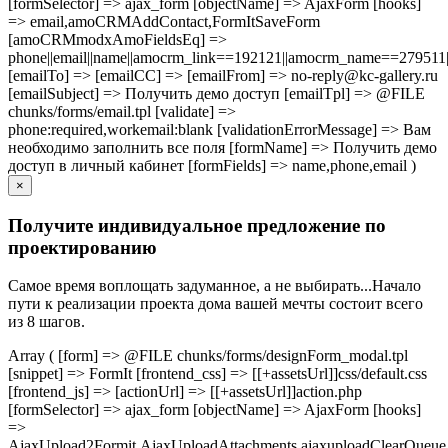
[formSelector] => ajax_form [objectName] => AjaxForm [hooks]
=> email,amoCRMAddContact,FormItSaveForm
[amoCRMmodxAmoFieldsEq] =>
phone||email||name||amocrm_link==192121||amocrm_name==279511|
[emailTo] => [emailCC] => [emailFrom] => no-reply@kc-gallery.ru
[emailSubject] => Получить демо доступ [emailTpl] => @FILE
chunks/forms/email.tpl [validate] =>
phone:required,workemail:blank [validationErrorMessage] => Вам
необходимо заполнить все поля [formName] => Получить демо
доступ в личный кабинет [formFields] => name,phone,email )
×
Получите индивидуальное предложение по
проектированию
Самое время воплощать задуманное, а не выбирать...Начало
пути к реализации проекта дома вашей мечты состоит всего
из 8 шагов.
Array ( [form] => @FILE chunks/forms/designForm_modal.tpl
[snippet] => FormIt [frontend_css] => [[+assetsUrl]]css/default.css
[frontend_js] => [actionUrl] => [[+assetsUrl]]action.php
[formSelector] => ajax_form [objectName] => AjaxForm [hooks]
=>
AjaxUpload2Formit,AjaxUploadAttachments,ajaxuploadClearQue