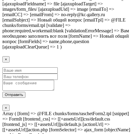
[ajaxuploadFieldname] => file [ajaxuploadTarget] =>
images/form_files/ [ajaxuploadUid] => image [emailTo] =>
[emailCC] => [emailFrom] => no-reply@kc-gallery.ru
[emailSubject] => Новый общий вопрос [emailTpl] => @FILE
chunks/forms/email.tpl [validate] =>
phone:required,workemail:blank [validationErrorMessage] => Вам
необходимо заполнить все поля [formName] => Новый общий
вопрос [formFields] => name,phone,question
[ajaxuploadClearQueue] => 1 )
×
Отправить
×
Array ( [form] => @FILE chunks/forms/raschetForm2.tpl [snippet]
=> FormIt [frontend_css] => [[+assetsUrl]]css/default.css
[frontend_js] => [[+assetsUrl]]js/default.js [actionUrl] =>
[[+assetsUrl]]action.php [formSelector] => ajax_form [objectName]