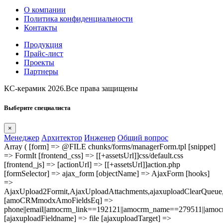
О компании
Политика конфиденциальности
Контакты
Продукция
Прайс-лист
Проекты
Партнеры
КС-керамик 2026.Все права защищены
Выберите специалиста
×
Менеджер
Архитектор
Инженер
Общий вопрос
Array ( [form] => @FILE chunks/forms/managerForm.tpl [snippet]
=> FormIt [frontend_css] => [[+assetsUrl]]css/default.css
[frontend_js] => [actionUrl] => [[+assetsUrl]]action.php
[formSelector] => ajax_form [objectName] => AjaxForm [hooks]
=>
AjaxUpload2Formit,AjaxUploadAttachments,ajaxuploadClearQue
[amoCRMmodxAmoFieldsEq] =>
phone||email||amocrm_link==192121||amocrm_name==279511||amocr
[ajaxuploadFieldname] => file [ajaxuploadTarget] =>